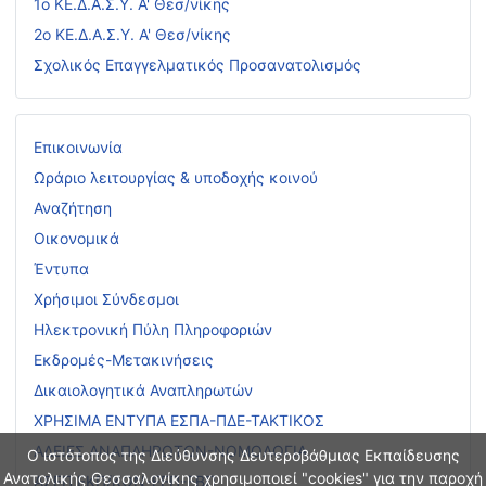
1ο ΚΕ.Δ.Α.Σ.Υ. Α' Θεσ/νίκης
2ο ΚΕ.Δ.Α.Σ.Υ. Α' Θεσ/νίκης
Σχολικός Επαγγελματικός Προσανατολισμός
Επικοινωνία
Ωράριο λειτουργίας & υποδοχής κοινού
Αναζήτηση
Οικονομικά
Έντυπα
Χρήσιμοι Σύνδεσμοι
Ηλεκτρονική Πύλη Πληροφοριών
Εκδρομές-Μετακινήσεις
Δικαιολογητικά Αναπληρωτών
ΧΡΗΣΙΜΑ ΕΝΤΥΠΑ ΕΣΠΑ-ΠΔΕ-ΤΑΚΤΙΚΟΣ
ΑΔΕΙΕΣ ΑΝΑΠΛΗΡΩΤΩΝ-ΝΟΜΟΛΟΓΙΑ
Ο ιστότοπος της Διεύθυνσης Δευτεροβάθμιας Εκπαίδευσης
Ανατολικής Θεσσαλονίκης χρησιμοποιεί "cookies" για την παροχή
ΑΣΕΠ ΕΚΠ/ΚΩΝ-ΕΕΠ-ΕΒΠ