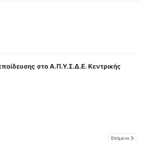
ίδευσης στο Α.Π.Υ.Σ.Δ.Ε. Κεντρικής
ΗΛΩΣΗΣ ΕΝΔΙΑΦΕΡΟΝΤΟΣ ΓΙΑ ΠΛΗΡΩΣΗ ΘΕΣΕΩΝ ΜΕ ΕΠΙΛΟΓΗ ΔΙ
Επόμενο άρθρ
Επόμενο