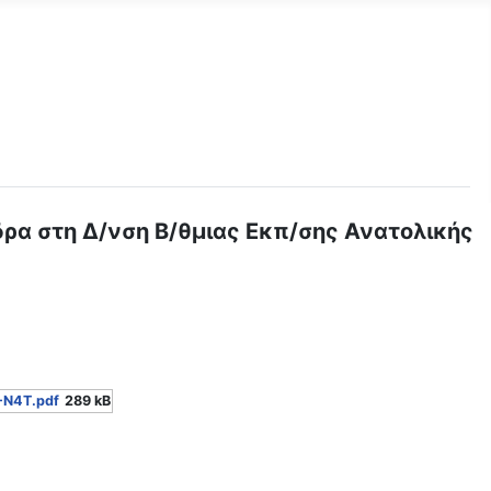
ρα στη Δ/νση Β/θμιας Εκπ/σης Ανατολικής
-Ν4Τ.pdf
289 kB