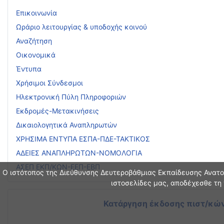
Επικοινωνία
Ωράριο λειτουργίας & υποδοχής κοινού
Αναζήτηση
Οικονομικά
Έντυπα
Χρήσιμοι Σύνδεσμοι
Ηλεκτρονική Πύλη Πληροφοριών
Εκδρομές-Μετακινήσεις
Δικαιολογητικά Αναπληρωτών
ΧΡΗΣΙΜΑ ΕΝΤΥΠΑ ΕΣΠΑ-ΠΔΕ-ΤΑΚΤΙΚΟΣ
ΑΔΕΙΕΣ ΑΝΑΠΛΗΡΩΤΩΝ-ΝΟΜΟΛΟΓΙΑ
ΑΣΕΠ ΕΚΠ/ΚΩΝ-ΕΕΠ-ΕΒΠ
Ο ιστότοπος της Διεύθυνσης Δευτεροβάθμιας Εκπαίδευσης Ανατολ
ιστοσελίδες μας, αποδέχεσθε τη 
Κατάργηση έκδοσης πιστ/κών