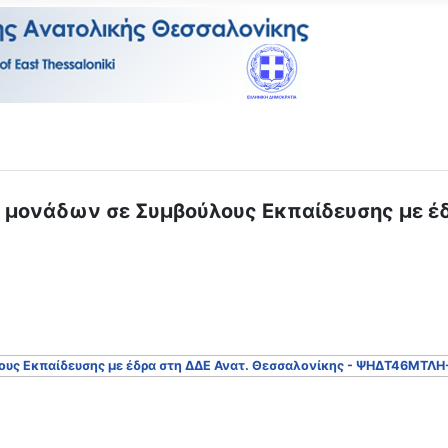
μονάδων σε Συμβούλους Εκπαίδευσης με έδ
υς Εκπαίδευσης με έδρα στη ΔΔΕ Ανατ. Θεσσαλονίκης - ΨΗΔΤ46ΜΤΛΗ
Σ/ΝΙΚΗΣ