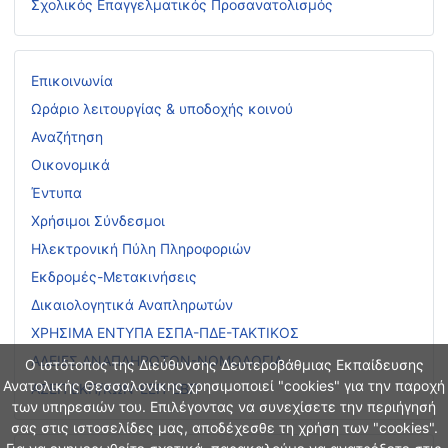
Σχολικός Επαγγελματικός Προσανατολισμός
Επικοινωνία
Ωράριο λειτουργίας & υποδοχής κοινού
Αναζήτηση
Οικονομικά
Έντυπα
Χρήσιμοι Σύνδεσμοι
Ηλεκτρονική Πύλη Πληροφοριών
Εκδρομές-Μετακινήσεις
Δικαιολογητικά Αναπληρωτών
ΧΡΗΣΙΜΑ ΕΝΤΥΠΑ ΕΣΠΑ-ΠΔΕ-ΤΑΚΤΙΚΟΣ
ΑΔΕΙΕΣ ΑΝΑΠΛΗΡΩΤΩΝ-ΝΟΜΟΛΟΓΙΑ
Ο ιστότοπος της Διεύθυνσης Δευτεροβάθμιας Εκπαίδευσης
Ανατολικής Θεσσαλονίκης χρησιμοποιεί "cookies" για την παροχή
ΑΣΕΠ ΕΚΠ/ΚΩΝ-ΕΕΠ-ΕΒΠ
των υπηρεσιών του. Επιλέγοντας να συνεχίσετε την περιήγησή
σας στις ιστοσελίδες μας, αποδέχεσθε τη χρήση των "cookies".