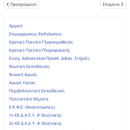
Προηγούμενο άρθρο: Υποβολή ηλεκτρονικού Μηχανογραφικού Δ
Επόμενο άρθρ
Προηγούμενο
Επόμενο
Αρχική
Επιμορφώσεις-Εκδηλώσεις
Κρατικό Πιστ/κό Γλωσσομάθειας
Κρατικό Πιστ/κό Πληροφορικής
Ενισχ. Διδασκαλία-Πρόσθ. Διδακ. Στήριξη
Ιδιωτική Εκπαίδευση
Φυσική Αγωγή
Αγωγή Υγείας
Περιβαλλοντική Εκπαίδευση
Πολιτιστικά Θέματα
Ε.Κ.Φ.Ε. (Ανακοινώσεις)
1ο ΚΕ.Δ.Α.Σ.Υ. Α' Θεσ/νίκης
2ο ΚΕ.Δ.Α.Σ.Υ. Α' Θεσ/νίκης