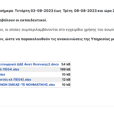
 σήμερα Τετάρτη 02-08-2023 έως Τρίτη 08-08-2023 και ώρα 2
οβάλουν οι εκπαιδευτικοί.
, οι οποίες συμπεριλαμβάνονται στο εγχειρίδιο χρήσης του ανω
, ώστε να παρακολουθούν τις ανακοινώσεις της Υπηρεσίας μα
ιτουργικά ΔΔΕ Ανατ Θεσνικης2.docx
54 kB
λ ΠΕ04.xlsx
199 kB
lsx
10 kB
τός κλ ΠΕ04).xlsx
12 kB
ΕΝΩΝ ΣΜΕΑΕ-ΤΕ ΝΟΗΜΑΤΙΚΗΣ.xlsx
10 kB
ΕΙΤΟΥΡΓΙΚΑ ΥΠΕΡΑΡΙΘΜΩΝ ΕΚΠΑΔΕΥΤΙΚΩΝ - ΠΡΑΞΗ ΠΥΣΔΕ 23/04-