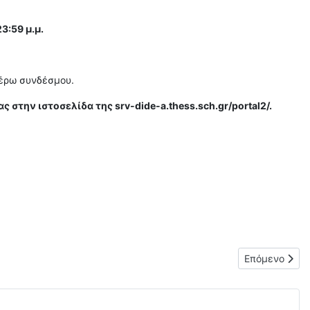
3:59 μ.μ.
τέρω συνδέσμου.
ς στην ιστοσελίδα της
srv
-dide-a.thess.sch.gr/portal2/.
08-2023
Επόμενο άρθ
Επόμενο