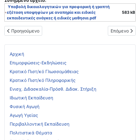
Συνημμένo αρχείο:
Υποβολή δικαιολογητικών για προφορική ή γραπτή
εξέταση υποψηφίων με αναπηρία και ειδικές
583 kB
εκπαιδευτικές ανάγκες ή ειδικές μαθησια.pdf
Προηγούμενο άρθρο: α) ΥΠΟΒΟΛΗ ΑΙΤΗΣΗΣ-ΔΗΛΩΣΗΣ ΓΙΑ ΣΥΜΜΕ
Επόμενο άρθρο
Προηγούμενο
Επόμενο
Αρχική
Επιμορφώσεις-Εκδηλώσεις
Κρατικό Πιστ/κό Γλωσσομάθειας
Κρατικό Πιστ/κό Πληροφορικής
Ενισχ. Διδασκαλία-Πρόσθ. Διδακ. Στήριξη
Ιδιωτική Εκπαίδευση
Φυσική Αγωγή
Αγωγή Υγείας
Περιβαλλοντική Εκπαίδευση
Πολιτιστικά Θέματα