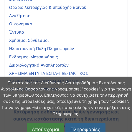
Ωράριο λειτουργίας & υποδοχής κοινού
Αναζήτηση
Οικονομικά
Έντυπα
Χρήσιμοι Σύνδεσμοι
Ηλεκτρονική Πύλη Πληροφοριών
Εκδρομές-Μετακινήσεις
Δικαιολογητικά Αναπληρωτών
ΧΡΗΣΙΜΑ ΕΝΤΥΠΑ ΕΣΠΑ-ΠΔΕ-ΤΑΚΤΙΚΟΣ
ΑΔΕΙΕΣ ΑΝΑΠΛΗΡΩΤΩΝ-ΝΟΜΟΛΟΓΙΑ
Ο ιστότοπος της Διεύθυνσης Δευτεροβάθμιας Εκπαίδευσης
Ανατολικής Θεσσαλονίκης χρησιμοποιεί "cookies" για την παροχή
ΑΣΕΠ ΕΚΠ/ΚΩΝ-ΕΕΠ-ΕΒΠ
των υπηρεσιών του. Επιλέγοντας να συνεχίσετε την περιήγησή
σας στις ιστοσελίδες μας, αποδέχεσθε τη χρήση των "cookies".
Για να ενημερωθείτε σχετικά, παρακαλούμε να ανατρέξετε στις
Κατάργηση έκδοσης πιστ/κών γέννησης και
Πληροφορίες.
οικογεν. κατάστασης
κατά τη διεκπεραίωση
διοικητικών διαδικασιών
Αποδέχομαι
Πληροφορίες