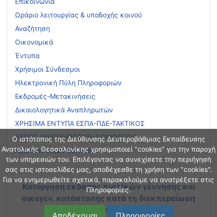
Επικοινωνία
Ωράριο λειτουργίας & υποδοχής κοινού
Αναζήτηση
Οικονομικά
Έντυπα
Χρήσιμοι Σύνδεσμοι
Ηλεκτρονική Πύλη Πληροφοριών
Εκδρομές-Μετακινήσεις
Δικαιολογητικά Αναπληρωτών
ΧΡΗΣΙΜΑ ΕΝΤΥΠΑ ΕΣΠΑ-ΠΔΕ-ΤΑΚΤΙΚΟΣ
ΑΔΕΙΕΣ ΑΝΑΠΛΗΡΩΤΩΝ-ΝΟΜΟΛΟΓΙΑ
Ο ιστότοπος της Διεύθυνσης Δευτεροβάθμιας Εκπαίδευσης
Ανατολικής Θεσσαλονίκης χρησιμοποιεί "cookies" για την παροχή
ΑΣΕΠ ΕΚΠ/ΚΩΝ-ΕΕΠ-ΕΒΠ
των υπηρεσιών του. Επιλέγοντας να συνεχίσετε την περιήγησή
σας στις ιστοσελίδες μας, αποδέχεσθε τη χρήση των "cookies".
Για να ενημερωθείτε σχετικά, παρακαλούμε να ανατρέξετε στις
Κατάργηση έκδοσης πιστ/κών γέννησης και
Πληροφορίες.
οικογεν. κατάστασης
κατά τη διεκπεραίωση
διοικητικών διαδικασιών
Αποδέχομαι
Πληροφορίες