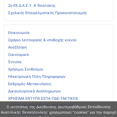
2ο ΚΕ.Δ.Α.Σ.Υ. Α' Θεσ/νίκης
Σχολικός Επαγγελματικός Προσανατολισμός
Επικοινωνία
Ωράριο λειτουργίας & υποδοχής κοινού
Αναζήτηση
Οικονομικά
Έντυπα
Χρήσιμοι Σύνδεσμοι
Ηλεκτρονική Πύλη Πληροφοριών
Εκδρομές-Μετακινήσεις
Δικαιολογητικά Αναπληρωτών
ΧΡΗΣΙΜΑ ΕΝΤΥΠΑ ΕΣΠΑ-ΠΔΕ-ΤΑΚΤΙΚΟΣ
ΑΔΕΙΕΣ ΑΝΑΠΛΗΡΩΤΩΝ-ΝΟΜΟΛΟΓΙΑ
Ο ιστότοπος της Διεύθυνσης Δευτεροβάθμιας Εκπαίδευσης
Ανατολικής Θεσσαλονίκης χρησιμοποιεί "cookies" για την παροχή
ΑΣΕΠ ΕΚΠ/ΚΩΝ-ΕΕΠ-ΕΒΠ