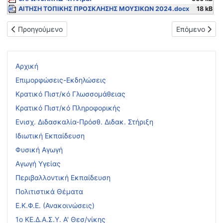
ΑΙΤΗΣΗ ΤΟΠΙΚΗΣ ΠΡΟΣΚΛΗΣΗΣ ΜΟΥΣΙΚΩΝ 2024.docx
18 kB
Προηγούμενο άρθρο: Τοπική προκήρυξη πρόσληψης ιδιώτη με ω
Επόμενο άρθρ
Προηγούμενο
Επόμενο
Αρχική
Επιμορφώσεις-Εκδηλώσεις
Κρατικό Πιστ/κό Γλωσσομάθειας
Κρατικό Πιστ/κό Πληροφορικής
Ενισχ. Διδασκαλία-Πρόσθ. Διδακ. Στήριξη
Ιδιωτική Εκπαίδευση
Φυσική Αγωγή
Αγωγή Υγείας
Περιβαλλοντική Εκπαίδευση
Πολιτιστικά Θέματα
Ε.Κ.Φ.Ε. (Ανακοινώσεις)
1ο ΚΕ.Δ.Α.Σ.Υ. Α' Θεσ/νίκης