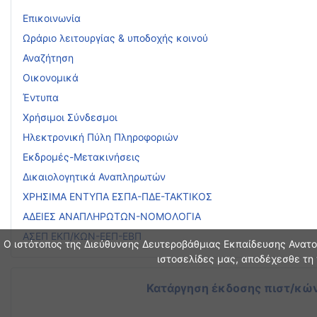
Επικοινωνία
Ωράριο λειτουργίας & υποδοχής κοινού
Αναζήτηση
Οικονομικά
Έντυπα
Χρήσιμοι Σύνδεσμοι
Ηλεκτρονική Πύλη Πληροφοριών
Εκδρομές-Μετακινήσεις
Δικαιολογητικά Αναπληρωτών
ΧΡΗΣΙΜΑ ΕΝΤΥΠΑ ΕΣΠΑ-ΠΔΕ-ΤΑΚΤΙΚΟΣ
ΑΔΕΙΕΣ ΑΝΑΠΛΗΡΩΤΩΝ-ΝΟΜΟΛΟΓΙΑ
ΑΣΕΠ ΕΚΠ/ΚΩΝ-ΕΕΠ-ΕΒΠ
Ο ιστότοπος της Διεύθυνσης Δευτεροβάθμιας Εκπαίδευσης Ανατολ
ιστοσελίδες μας, αποδέχεσθε τη 
Κατάργηση έκδοσης πιστ/κών