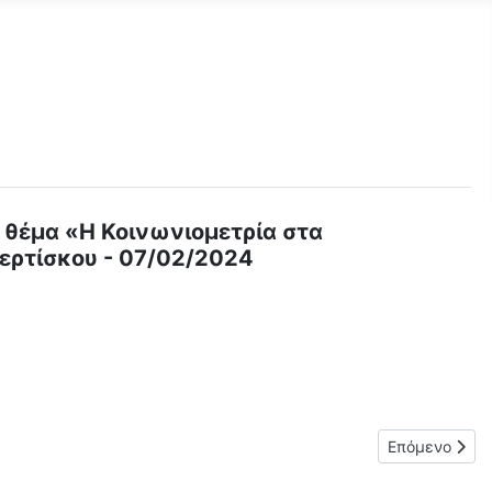
 θέμα «Η Κοινωνιομετρία στα
ερτίσκου - 07/02/2024
κλιματικά ουδέτερη πόλη», Τρίτη 13 Φεβρουαρίου 2024
Επόμενο άρθρ
Επόμενο