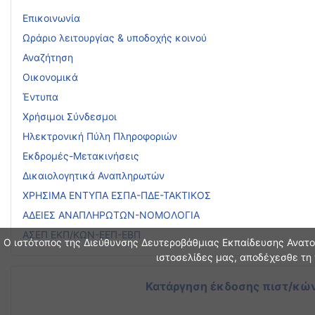
Επικοινωνία
Ωράριο λειτουργίας & υποδοχής κοινού
Αναζήτηση
Οικονομικά
Έντυπα
Χρήσιμοι Σύνδεσμοι
Ηλεκτρονική Πύλη Πληροφοριών
Εκδρομές-Μετακινήσεις
Δικαιολογητικά Αναπληρωτών
ΧΡΗΣΙΜΑ ΕΝΤΥΠΑ ΕΣΠΑ-ΠΔΕ-ΤΑΚΤΙΚΟΣ
ΑΔΕΙΕΣ ΑΝΑΠΛΗΡΩΤΩΝ-ΝΟΜΟΛΟΓΙΑ
ΑΣΕΠ ΕΚΠ/ΚΩΝ-ΕΕΠ-ΕΒΠ
Ο ιστότοπος της Διεύθυνσης Δευτεροβάθμιας Εκπαίδευσης Ανατολ
ιστοσελίδες μας, αποδέχεσθε τη 
Κατάργηση έκδοσης πιστ/κών