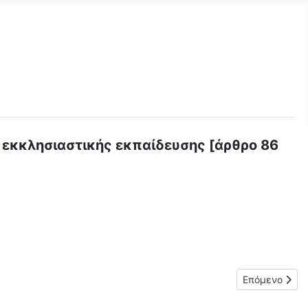
 εκκλησιαστικής εκπαίδευσης [άρθρο 86
ΤΙΚΑ ΜΕ ΤΗ ΔΗΛΩΣΗ ΤΟΠΟΘΕΤΗΣΗΣ ΚΑΙ ΤΗΝ ΑΝΑΛΗΨΗ ΥΠΗΡΕΣΙΑΣ
Επόμενο άρθ
Επόμενο