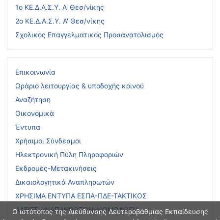
1ο ΚΕ.Δ.Α.Σ.Υ. Α' Θεσ/νίκης
2ο ΚΕ.Δ.Α.Σ.Υ. Α' Θεσ/νίκης
Σχολικός Επαγγελματικός Προσανατολισμός
Επικοινωνία
Ωράριο λειτουργίας & υποδοχής κοινού
Αναζήτηση
Οικονομικά
Έντυπα
Χρήσιμοι Σύνδεσμοι
Ηλεκτρονική Πύλη Πληροφοριών
Εκδρομές-Μετακινήσεις
Δικαιολογητικά Αναπληρωτών
ΧΡΗΣΙΜΑ ΕΝΤΥΠΑ ΕΣΠΑ-ΠΔΕ-ΤΑΚΤΙΚΟΣ
ΑΔΕΙΕΣ ΑΝΑΠΛΗΡΩΤΩΝ-ΝΟΜΟΛΟΓΙΑ
Ο ιστότοπος της Διεύθυνσης Δευτεροβάθμιας Εκπαίδευσης