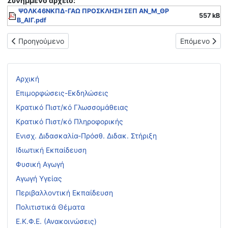
Συνημμένo αρχείο:
Ψ0ΛΚ46ΝΚΠΔ-ΓΑΩ ΠΡΟΣΚΛΗΣΗ ΣΕΠ ΑΝ_Μ_ΘΡ
557 kB
Β_ΑΙΓ.pdf
Προηγούμενο άρθρο: Εγκύκλιοι αποσπάσεων εκπαιδευτικών Π.Ε
Επόμενο άρθ
Προηγούμενο
Επόμενο
Αρχική
Επιμορφώσεις-Εκδηλώσεις
Κρατικό Πιστ/κό Γλωσσομάθειας
Κρατικό Πιστ/κό Πληροφορικής
Ενισχ. Διδασκαλία-Πρόσθ. Διδακ. Στήριξη
Ιδιωτική Εκπαίδευση
Φυσική Αγωγή
Αγωγή Υγείας
Περιβαλλοντική Εκπαίδευση
Πολιτιστικά Θέματα
Ε.Κ.Φ.Ε. (Ανακοινώσεις)