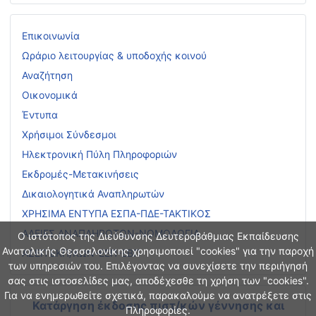
Επικοινωνία
Ωράριο λειτουργίας & υποδοχής κοινού
Αναζήτηση
Οικονομικά
Έντυπα
Χρήσιμοι Σύνδεσμοι
Ηλεκτρονική Πύλη Πληροφοριών
Εκδρομές-Μετακινήσεις
Δικαιολογητικά Αναπληρωτών
ΧΡΗΣΙΜΑ ΕΝΤΥΠΑ ΕΣΠΑ-ΠΔΕ-ΤΑΚΤΙΚΟΣ
ΑΔΕΙΕΣ ΑΝΑΠΛΗΡΩΤΩΝ-ΝΟΜΟΛΟΓΙΑ
Ο ιστότοπος της Διεύθυνσης Δευτεροβάθμιας Εκπαίδευσης
Ανατολικής Θεσσαλονίκης χρησιμοποιεί "cookies" για την παροχή
ΑΣΕΠ ΕΚΠ/ΚΩΝ-ΕΕΠ-ΕΒΠ
των υπηρεσιών του. Επιλέγοντας να συνεχίσετε την περιήγησή
σας στις ιστοσελίδες μας, αποδέχεσθε τη χρήση των "cookies".
Για να ενημερωθείτε σχετικά, παρακαλούμε να ανατρέξετε στις
Κατάργηση έκδοσης πιστ/κών γέννησης και
Πληροφορίες.