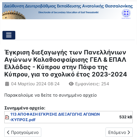
Έγκριση διεξαγωγής των Πανελλήνιων
Αγώνων Καλαθοσφαίρισης ΓΕΛ & ΕΠΑΛ
Ελλάδας - Κύπρου στην Πάφο της
Κύπρου, για το σχολικό έτος 2023-2024
Λεπτομέρειες
04 Μαρτίου 2024 08:24
Εμφανίσεις: 254
Παρακαλούμε να δείτε το συνημμένο αρχείο
Συνημμένo αρχείο:
113 ΑΠΟΦΑΣΗ ΕΓΚΡΙΣΗΣ ΔΙΕΞΑΓΩΓΗΣ ΑΓΩΝΩΝ
532 kB
-ΚΥΠΡΟΣ.pdf
Προηγούμενο άρθρο: Τροποποίηση της Προκήρυξης των Πανελλή
Επόμενο άρθρ
Προηγούμενο
Επόμενο