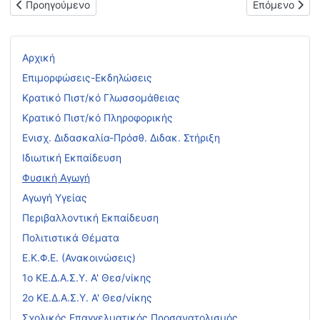
Προηγούμενο άρθρο: Προκήρυξη Πανελλήνιων Αγώνων Αντιπτέρι
Επόμενο άρθ
Προηγούμενο
Επόμενο
Αρχική
Επιμορφώσεις-Εκδηλώσεις
Κρατικό Πιστ/κό Γλωσσομάθειας
Κρατικό Πιστ/κό Πληροφορικής
Ενισχ. Διδασκαλία-Πρόσθ. Διδακ. Στήριξη
Ιδιωτική Εκπαίδευση
Φυσική Αγωγή
Αγωγή Υγείας
Περιβαλλοντική Εκπαίδευση
Πολιτιστικά Θέματα
Ε.Κ.Φ.Ε. (Ανακοινώσεις)
1ο ΚΕ.Δ.Α.Σ.Υ. Α' Θεσ/νίκης
2ο ΚΕ.Δ.Α.Σ.Υ. Α' Θεσ/νίκης
Σχολικός Επαγγελματικός Προσανατολισμός