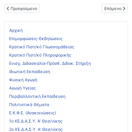
Προηγούμενο άρθρο: Πρόσκληση εκδήλωσης ενδιαφέροντος για
Επόμενο άρθρ
Προηγούμενο
Επόμενο
Αρχική
Επιμορφώσεις-Εκδηλώσεις
Κρατικό Πιστ/κό Γλωσσομάθειας
Κρατικό Πιστ/κό Πληροφορικής
Ενισχ. Διδασκαλία-Πρόσθ. Διδακ. Στήριξη
Ιδιωτική Εκπαίδευση
Φυσική Αγωγή
Αγωγή Υγείας
Περιβαλλοντική Εκπαίδευση
Πολιτιστικά Θέματα
Ε.Κ.Φ.Ε. (Ανακοινώσεις)
1ο ΚΕ.Δ.Α.Σ.Υ. Α' Θεσ/νίκης
2ο ΚΕ.Δ.Α.Σ.Υ. Α' Θεσ/νίκης