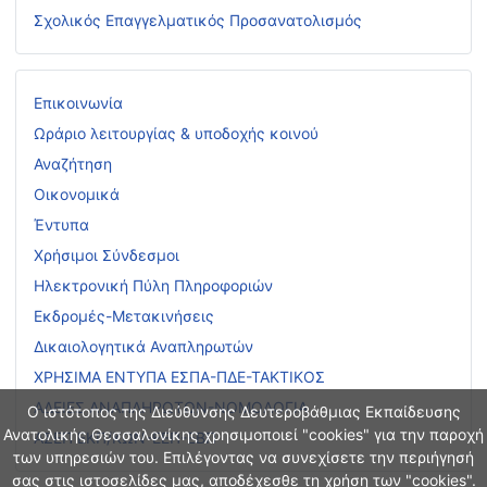
Σχολικός Επαγγελματικός Προσανατολισμός
Επικοινωνία
Ωράριο λειτουργίας & υποδοχής κοινού
Αναζήτηση
Οικονομικά
Έντυπα
Χρήσιμοι Σύνδεσμοι
Ηλεκτρονική Πύλη Πληροφοριών
Εκδρομές-Μετακινήσεις
Δικαιολογητικά Αναπληρωτών
ΧΡΗΣΙΜΑ ΕΝΤΥΠΑ ΕΣΠΑ-ΠΔΕ-ΤΑΚΤΙΚΟΣ
ΑΔΕΙΕΣ ΑΝΑΠΛΗΡΩΤΩΝ-ΝΟΜΟΛΟΓΙΑ
Ο ιστότοπος της Διεύθυνσης Δευτεροβάθμιας Εκπαίδευσης
Ανατολικής Θεσσαλονίκης χρησιμοποιεί "cookies" για την παροχή
ΑΣΕΠ ΕΚΠ/ΚΩΝ-ΕΕΠ-ΕΒΠ
των υπηρεσιών του. Επιλέγοντας να συνεχίσετε την περιήγησή
σας στις ιστοσελίδες μας, αποδέχεσθε τη χρήση των "cookies".