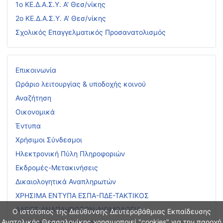
1ο ΚΕ.Δ.Α.Σ.Υ. Α' Θεσ/νίκης
2ο ΚΕ.Δ.Α.Σ.Υ. Α' Θεσ/νίκης
Σχολικός Επαγγελματικός Προσανατολισμός
Επικοινωνία
Ωράριο λειτουργίας & υποδοχής κοινού
Αναζήτηση
Οικονομικά
Έντυπα
Χρήσιμοι Σύνδεσμοι
Ηλεκτρονική Πύλη Πληροφοριών
Εκδρομές-Μετακινήσεις
Δικαιολογητικά Αναπληρωτών
ΧΡΗΣΙΜΑ ΕΝΤΥΠΑ ΕΣΠΑ-ΠΔΕ-ΤΑΚΤΙΚΟΣ
ΑΔΕΙΕΣ ΑΝΑΠΛΗΡΩΤΩΝ-ΝΟΜΟΛΟΓΙΑ
Ο ιστότοπος της Διεύθυνσης Δευτεροβάθμιας Εκπαίδευσης
Ανατολικής Θεσσαλονίκης χρησιμοποιεί "cookies" για την παροχή