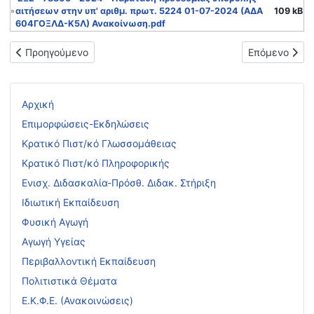
αιτήσεων στην υπ' αριθμ. πρωτ. 5224 01-07-2024 (ΑΔΑ
109 kB
604ΓΟΞΛΔ-Κ5Λ) Ανακοίνωση.pdf
Προηγούμενο άρθρο: ΜΟΡΙΑΚΟΣ ΠΙΝΑΚΑΣ ΑΠΟΣΠΑΣΜΕΝΩΝ ΕΚ
Επόμενο άρθρ
Προηγούμενο
Επόμενο
Αρχική
Επιμορφώσεις-Εκδηλώσεις
Κρατικό Πιστ/κό Γλωσσομάθειας
Κρατικό Πιστ/κό Πληροφορικής
Ενισχ. Διδασκαλία-Πρόσθ. Διδακ. Στήριξη
Ιδιωτική Εκπαίδευση
Φυσική Αγωγή
Αγωγή Υγείας
Περιβαλλοντική Εκπαίδευση
Πολιτιστικά Θέματα
Ε.Κ.Φ.Ε. (Ανακοινώσεις)