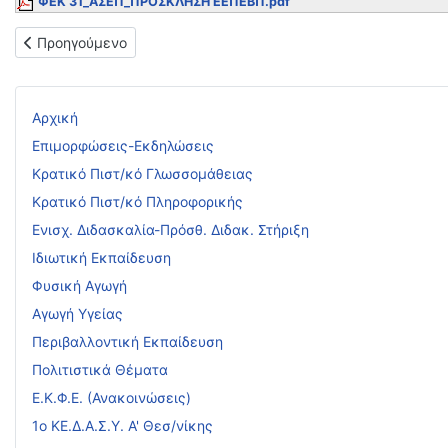
ΦΕΚ 31_ΑΣΕΠ_ΠΡΟΣΚΛΗΣΗ ΕΕΠΕΒΠ.pdf
Προηγούμενο άρθρο: Πρόσκλ. για μόνιμο διορισμό σε κενές οργ
Προηγούμενο
Αρχική
Επιμορφώσεις-Εκδηλώσεις
Κρατικό Πιστ/κό Γλωσσομάθειας
Κρατικό Πιστ/κό Πληροφορικής
Ενισχ. Διδασκαλία-Πρόσθ. Διδακ. Στήριξη
Ιδιωτική Εκπαίδευση
Φυσική Αγωγή
Αγωγή Υγείας
Περιβαλλοντική Εκπαίδευση
Πολιτιστικά Θέματα
Ε.Κ.Φ.Ε. (Ανακοινώσεις)
1ο ΚΕ.Δ.Α.Σ.Υ. Α' Θεσ/νίκης