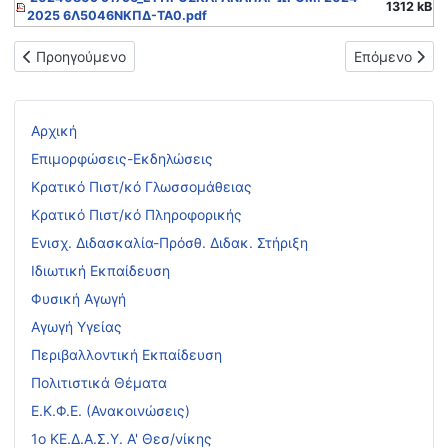
1312 kB
2025 6Λ5046ΝΚΠΔ-ΤΑ0.pdf
Προηγούμενο άρθρο: Πρόσκληση υποψήφιων μελών ΕΕΠ-ΕΒΠ γι
Επόμενο άρθρ
Προηγούμενο
Επόμενο
Αρχική
Επιμορφώσεις-Εκδηλώσεις
Κρατικό Πιστ/κό Γλωσσομάθειας
Κρατικό Πιστ/κό Πληροφορικής
Ενισχ. Διδασκαλία-Πρόσθ. Διδακ. Στήριξη
Ιδιωτική Εκπαίδευση
Φυσική Αγωγή
Αγωγή Υγείας
Περιβαλλοντική Εκπαίδευση
Πολιτιστικά Θέματα
Ε.Κ.Φ.Ε. (Ανακοινώσεις)
1ο ΚΕ.Δ.Α.Σ.Υ. Α' Θεσ/νίκης