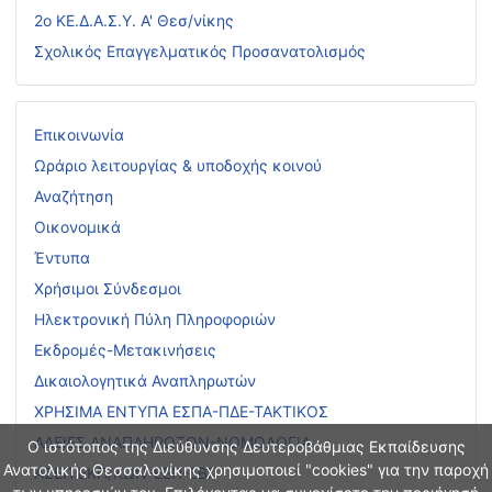
2ο ΚΕ.Δ.Α.Σ.Υ. Α' Θεσ/νίκης
Σχολικός Επαγγελματικός Προσανατολισμός
Επικοινωνία
Ωράριο λειτουργίας & υποδοχής κοινού
Αναζήτηση
Οικονομικά
Έντυπα
Χρήσιμοι Σύνδεσμοι
Ηλεκτρονική Πύλη Πληροφοριών
Εκδρομές-Μετακινήσεις
Δικαιολογητικά Αναπληρωτών
ΧΡΗΣΙΜΑ ΕΝΤΥΠΑ ΕΣΠΑ-ΠΔΕ-ΤΑΚΤΙΚΟΣ
ΑΔΕΙΕΣ ΑΝΑΠΛΗΡΩΤΩΝ-ΝΟΜΟΛΟΓΙΑ
Ο ιστότοπος της Διεύθυνσης Δευτεροβάθμιας Εκπαίδευσης
Ανατολικής Θεσσαλονίκης χρησιμοποιεί "cookies" για την παροχή
ΑΣΕΠ ΕΚΠ/ΚΩΝ-ΕΕΠ-ΕΒΠ