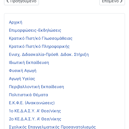
Προηγούμενο άρθρο: ΠΡΟΣΚΛΗΣΗ ΕΚΔΗΛΩΣΗΣ ΕΝΔΙΑΦΕΡΟΝΤΟ
Επόμενο άρθρο
Προηγούμενο
Επόμενο
Αρχική
Επιμορφώσεις-Εκδηλώσεις
Κρατικό Πιστ/κό Γλωσσομάθειας
Κρατικό Πιστ/κό Πληροφορικής
Ενισχ. Διδασκαλία-Πρόσθ. Διδακ. Στήριξη
Ιδιωτική Εκπαίδευση
Φυσική Αγωγή
Αγωγή Υγείας
Περιβαλλοντική Εκπαίδευση
Πολιτιστικά Θέματα
Ε.Κ.Φ.Ε. (Ανακοινώσεις)
1ο ΚΕ.Δ.Α.Σ.Υ. Α' Θεσ/νίκης
2ο ΚΕ.Δ.Α.Σ.Υ. Α' Θεσ/νίκης
Σχολικός Επαγγελματικός Προσανατολισμός