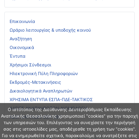
Επικοινωνία
Ωράριο λειτουργίας & υποδοχής κοινού
Αναζήτηση
Οικονομικά
Έντυπα
Χρήσιμοι Σύνδεσμοι
Ηλεκτρονική Πύλη Πληροφοριών
Εκδρομές-Μετακινήσεις
Δικαιολογητικά Αναπληρωτών
ΧΡΗΣΙΜΑ ΕΝΤΥΠΑ ΕΣΠΑ-ΠΔΕ-ΤΑΚΤΙΚΟΣ
ΑΔΕΙΕΣ ΑΝΑΠΛΗΡΩΤΩΝ-ΝΟΜΟΛΟΓΙΑ
Ο ιστότοπος της Διεύθυνσης Δευτεροβάθμιας Εκπαίδευσης
Ανατολικής Θεσσαλονίκης χρησιμοποιεί "cookies" για την παροχή
ΑΣΕΠ ΕΚΠ/ΚΩΝ-ΕΕΠ-ΕΒΠ
των υπηρεσιών του. Επιλέγοντας να συνεχίσετε την περιήγησή
σας στις ιστοσελίδες μας, αποδέχεσθε τη χρήση των "cookies".
Για να ενημερωθείτε σχετικά, παρακαλούμε να ανατρέξετε στις