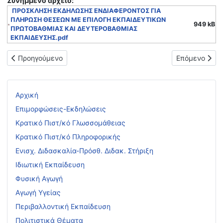
Συνημμένo αρχείο:
ΠΡΟΣΚΛΗΣΗ ΕΚΔΗΛΩΣΗΣ ΕΝΔΙΑΦΕΡΟΝΤΟΣ ΓΙΑ
ΠΛΗΡΩΣΗ ΘΕΣΕΩΝ ΜΕ ΕΠΙΛΟΓΗ ΕΚΠΑΙΔΕΥΤΙΚΩΝ
949 kB
ΠΡΩΤΟΒΑΘΜΙΑΣ ΚΑΙ ΔΕΥΤΕΡΟΒΑΘΜΙΑΣ
ΕΚΠΑΙΔΕΥΣΗΣ.pdf
Προηγούμενο άρθρο: Πρόσκληση εκδήλωσης ενδιαφέροντος για
Επόμενο άρθ
Προηγούμενο
Επόμενο
Αρχική
Επιμορφώσεις-Εκδηλώσεις
Κρατικό Πιστ/κό Γλωσσομάθειας
Κρατικό Πιστ/κό Πληροφορικής
Ενισχ. Διδασκαλία-Πρόσθ. Διδακ. Στήριξη
Ιδιωτική Εκπαίδευση
Φυσική Αγωγή
Αγωγή Υγείας
Περιβαλλοντική Εκπαίδευση
Πολιτιστικά Θέματα