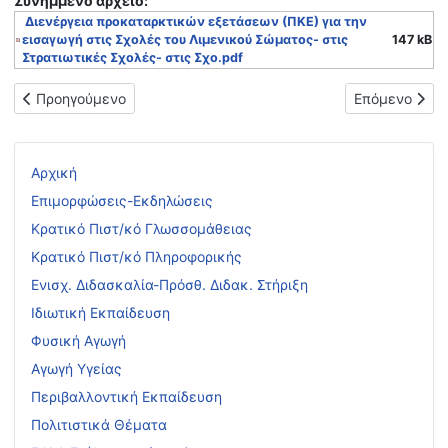
Συνημμένo αρχείο:
Διενέργεια προκαταρκτικών εξετάσεων (ΠΚΕ) για την
εισαγωγή στις Σχολές του Λιμενικού Σώματος- στις
147 kB
Στρατιωτικές Σχολές- στις Σχο.pdf
Προηγούμενο άρθρο: Επικαιροποίηση ρεπερτορίου έργων του μ
Επόμενο άρθρ
Προηγούμενο
Επόμενο
Αρχική
Επιμορφώσεις-Εκδηλώσεις
Κρατικό Πιστ/κό Γλωσσομάθειας
Κρατικό Πιστ/κό Πληροφορικής
Ενισχ. Διδασκαλία-Πρόσθ. Διδακ. Στήριξη
Ιδιωτική Εκπαίδευση
Φυσική Αγωγή
Αγωγή Υγείας
Περιβαλλοντική Εκπαίδευση
Πολιτιστικά Θέματα