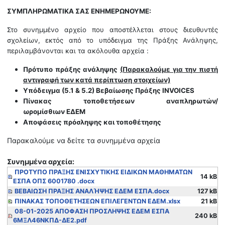
ΣΥΜΠΛΗΡΩΜΑΤΙΚΑ ΣΑΣ ΕΝΗΜΕΡΩΝΟΥΜΕ:
Στο συνημμένο αρχείο που αποστέλλεται στους διευθυντές
σχολείων, εκτός από το υπόδειγμα της Πράξης Ανάληψης,
περιλαμβάνονται και τα ακόλουθα αρχεία :
Πρότυπο πράξης ανάληψης
(Παρακαλούμε για την πιστή
αντιγραφή των κατά περίπτωση στοιχείων)
Υπόδειγμα
(5.1 & 5.2)
Βεβαίωσης Πράξης INVOICES
Πίνακας τοποθετήσεων αναπληρωτών/
ωρομίσθιων
ΕΔΕΜ
Αποφάσεις πρόσληψης και τοποθέτησης
Παρακαλούμε να δείτε τα συνημμένα αρχεία
Συνημμένα αρχεία:
ΠΡΟΤΥΠΟ ΠΡΑΞΗΣ ΕΝΙΣΧΥΤΙΚΗΣ ΕΙΔΙΚΩΝ ΜΑΘΗΜΑΤΩΝ
14 kB
ΕΣΠΑ ΟΠΣ 6001780 .docx
ΒΕΒΑΙΩΣΗ ΠΡΑΞΗΣ ΑΝΑΛΉΨΗΣ ΕΔΕΜ ΕΣΠΑ.docx
127 kB
ΠΙΝΑΚΑΣ ΤΟΠΟΘΕΤΗΣΕΩΝ ΕΠΙΛΕΓΕΝΤΩΝ ΕΔΕΜ.xlsx
21 kB
08-01-2025 ΑΠΟΦΑΣΗ ΠΡΟΣΛΗΨΗΣ ΕΔΕΜ ΕΣΠΑ
240 kB
6ΜΞΛ46ΝΚΠΔ-ΔΕ2.pdf