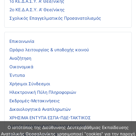
1ο ΚΕ.Δ.Α.Σ.Υ. Α' Θεσ/νίκης
2ο ΚΕ.Δ.Α.Σ.Υ. Α' Θεσ/νίκης
Σχολικός Επαγγελματικός Προσανατολισμός
Επικοινωνία
Ωράριο λειτουργίας & υποδοχής κοινού
Αναζήτηση
Οικονομικά
Έντυπα
Χρήσιμοι Σύνδεσμοι
Ηλεκτρονική Πύλη Πληροφοριών
Εκδρομές-Μετακινήσεις
Δικαιολογητικά Αναπληρωτών
ΧΡΗΣΙΜΑ ΕΝΤΥΠΑ ΕΣΠΑ-ΠΔΕ-ΤΑΚΤΙΚΟΣ
ΑΔΕΙΕΣ ΑΝΑΠΛΗΡΩΤΩΝ-ΝΟΜΟΛΟΓΙΑ
Ο ιστότοπος της Διεύθυνσης Δευτεροβάθμιας Εκπαίδευσης
Ανατολικής Θεσσαλονίκης χρησιμοποιεί "cookies" για την παροχή
ΑΣΕΠ ΕΚΠ/ΚΩΝ-ΕΕΠ-ΕΒΠ