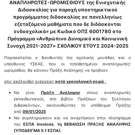
ΑΝΑΠΛΗΡΩΤΕΣ-ΩΡΟΜΙΣΘΙΟΥΣ της
Ενισχυτικής
Διδασκαλίας για παροχή υποστηρικτικού
προγράμματος διδασκαλίας σε πανελληνίως
εξεταζόμενα μαθήματα που δε διδάσκονται
ενδοσχολικά» με Κωδικό ΟΠΣ 6001780 στο
Πρόγραμμα «Ανθρώπινο Δυναμικό και Κοινωνική
Συνοχή 2021-2027
» ΣΧΟΛΙΚΟΥ ΕΤΟΥΣ
2024-2025
Παρακαλείται ο διευθυντής της σχολικής μονάδας και ο
υπεύθυνος ΥΣΚΑΕ, που οι τοποθετημένοι αναπληρωτές/
ωρομίσθιοι, θα κάνουν Πράξη Ανάληψης να προβούν
στις ακόλουθες ενέργειες
κατά χρονολογική σειρά
:
Να γίνει
Πράξη Ανάληψης
στους αναπληρωτές
εκπαιδευτικούς, στο βιβλίο Πράξεων του Συλλόγου
Διδασκόντων, ακολουθώντας το υπόδειγμα Πράξης
από
09/01/2025
Να συμπληρώσουν και να αναρτήσουν στην πλατφόρμα
του
ΕΣΠΑ
Invoices
,
τη ΒΕΒΑΙΩΣΗ ΠΡΑΞΗΣ ΑΝΑΛΗΨΗΣ
(ΥΠΟΔΕΙΓΜΑ 5.1 ΕΣΠΑ).