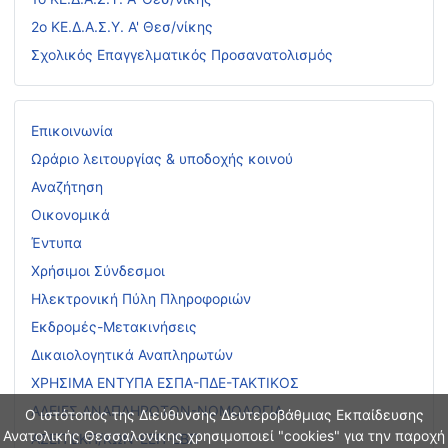
2ο ΚΕ.Δ.Α.Σ.Υ. Α' Θεσ/νίκης
Σχολικός Επαγγελματικός Προσανατολισμός
Επικοινωνία
Ωράριο λειτουργίας & υποδοχής κοινού
Αναζήτηση
Οικονομικά
Έντυπα
Χρήσιμοι Σύνδεσμοι
Ηλεκτρονική Πύλη Πληροφοριών
Εκδρομές-Μετακινήσεις
Δικαιολογητικά Αναπληρωτών
ΧΡΗΣΙΜΑ ΕΝΤΥΠΑ ΕΣΠΑ-ΠΔΕ-ΤΑΚΤΙΚΟΣ
ΑΔΕΙΕΣ ΑΝΑΠΛΗΡΩΤΩΝ-ΝΟΜΟΛΟΓΙΑ
Ο ιστότοπος της Διεύθυνσης Δευτεροβάθμιας Εκπαίδευσης
Ανατολικής Θεσσαλονίκης χρησιμοποιεί "cookies" για την παροχή
ΑΣΕΠ ΕΚΠ/ΚΩΝ-ΕΕΠ-ΕΒΠ