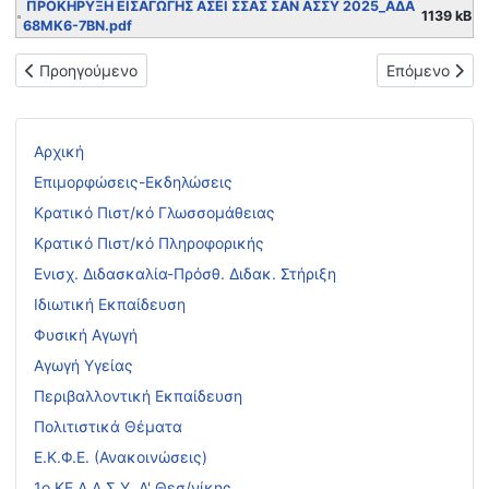
ΠΡΟΚΗΡΥΞΗ ΕΙΣΑΓΩΓΗΣ ΑΣΕΙ ΣΣΑΣ ΣΑΝ ΑΣΣΥ 2025_ΑΔΑ
1139 kB
68ΜΚ6-7ΒΝ.pdf
Προηγούμενο άρθρο: Προθεσμία υποβολής δικαιολογητικών γι
Επόμενο άρθρο
Προηγούμενο
Επόμενο
Αρχική
Επιμορφώσεις-Εκδηλώσεις
Κρατικό Πιστ/κό Γλωσσομάθειας
Κρατικό Πιστ/κό Πληροφορικής
Ενισχ. Διδασκαλία-Πρόσθ. Διδακ. Στήριξη
Ιδιωτική Εκπαίδευση
Φυσική Αγωγή
Αγωγή Υγείας
Περιβαλλοντική Εκπαίδευση
Πολιτιστικά Θέματα
Ε.Κ.Φ.Ε. (Ανακοινώσεις)
1ο ΚΕ.Δ.Α.Σ.Υ. Α' Θεσ/νίκης