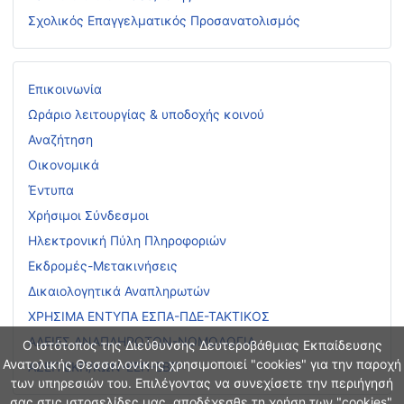
Σχολικός Επαγγελματικός Προσανατολισμός
Επικοινωνία
Ωράριο λειτουργίας & υποδοχής κοινού
Αναζήτηση
Οικονομικά
Έντυπα
Χρήσιμοι Σύνδεσμοι
Ηλεκτρονική Πύλη Πληροφοριών
Εκδρομές-Μετακινήσεις
Δικαιολογητικά Αναπληρωτών
ΧΡΗΣΙΜΑ ΕΝΤΥΠΑ ΕΣΠΑ-ΠΔΕ-ΤΑΚΤΙΚΟΣ
ΑΔΕΙΕΣ ΑΝΑΠΛΗΡΩΤΩΝ-ΝΟΜΟΛΟΓΙΑ
Ο ιστότοπος της Διεύθυνσης Δευτεροβάθμιας Εκπαίδευσης
Ανατολικής Θεσσαλονίκης χρησιμοποιεί "cookies" για την παροχή
ΑΣΕΠ ΕΚΠ/ΚΩΝ-ΕΕΠ-ΕΒΠ
των υπηρεσιών του. Επιλέγοντας να συνεχίσετε την περιήγησή
σας στις ιστοσελίδες μας, αποδέχεσθε τη χρήση των "cookies".