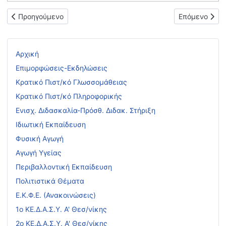
Προηγούμενο άρθρο: Κύρωση αξιολογ. πίνακα κατάταξης υποψηφ
Επόμενο άρθρ
Προηγούμενο
Επόμενο
Αρχική
Επιμορφώσεις-Εκδηλώσεις
Κρατικό Πιστ/κό Γλωσσομάθειας
Κρατικό Πιστ/κό Πληροφορικής
Ενισχ. Διδασκαλία-Πρόσθ. Διδακ. Στήριξη
Ιδιωτική Εκπαίδευση
Φυσική Αγωγή
Αγωγή Υγείας
Περιβαλλοντική Εκπαίδευση
Πολιτιστικά Θέματα
Ε.Κ.Φ.Ε. (Ανακοινώσεις)
1ο ΚΕ.Δ.Α.Σ.Υ. Α' Θεσ/νίκης
2ο ΚΕ.Δ.Α.Σ.Υ. Α' Θεσ/νίκης