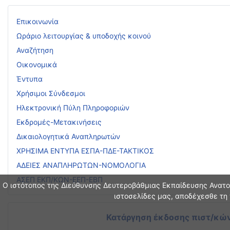
Επικοινωνία
Ωράριο λειτουργίας & υποδοχής κοινού
Αναζήτηση
Οικονομικά
Έντυπα
Χρήσιμοι Σύνδεσμοι
Ηλεκτρονική Πύλη Πληροφοριών
Εκδρομές-Μετακινήσεις
Δικαιολογητικά Αναπληρωτών
ΧΡΗΣΙΜΑ ΕΝΤΥΠΑ ΕΣΠΑ-ΠΔΕ-ΤΑΚΤΙΚΟΣ
ΑΔΕΙΕΣ ΑΝΑΠΛΗΡΩΤΩΝ-ΝΟΜΟΛΟΓΙΑ
ΑΣΕΠ ΕΚΠ/ΚΩΝ-ΕΕΠ-ΕΒΠ
Ο ιστότοπος της Διεύθυνσης Δευτεροβάθμιας Εκπαίδευσης Ανατολ
ιστοσελίδες μας, αποδέχεσθε τη 
Κατάργηση έκδοσης πιστ/κών