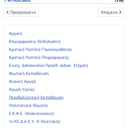
ΑΙΤΗΣΗ.docx
13 kB
Προηγούμενο άρθρο: Εξ αποστάσεως σεμινάριο του ΚΕΠΕΑ Μακρι
Επόμενο άρθρ
Προηγούμενο
Επόμενο
Αρχική
Επιμορφώσεις-Εκδηλώσεις
Κρατικό Πιστ/κό Γλωσσομάθειας
Κρατικό Πιστ/κό Πληροφορικής
Ενισχ. Διδασκαλία-Πρόσθ. Διδακ. Στήριξη
Ιδιωτική Εκπαίδευση
Φυσική Αγωγή
Αγωγή Υγείας
Περιβαλλοντική Εκπαίδευση
Πολιτιστικά Θέματα
Ε.Κ.Φ.Ε. (Ανακοινώσεις)
1ο ΚΕ.Δ.Α.Σ.Υ. Α' Θεσ/νίκης