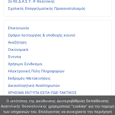
2ο ΚΕ.Δ.Α.Σ.Υ. Α' Θεσ/νίκης
Σχολικός Επαγγελματικός Προσανατολισμός
Επικοινωνία
Ωράριο λειτουργίας & υποδοχής κοινού
Αναζήτηση
Οικονομικά
Έντυπα
Χρήσιμοι Σύνδεσμοι
Ηλεκτρονική Πύλη Πληροφοριών
Εκδρομές-Μετακινήσεις
Δικαιολογητικά Αναπληρωτών
ΧΡΗΣΙΜΑ ΕΝΤΥΠΑ ΕΣΠΑ-ΠΔΕ-ΤΑΚΤΙΚΟΣ
ΑΔΕΙΕΣ ΑΝΑΠΛΗΡΩΤΩΝ-ΝΟΜΟΛΟΓΙΑ
Ο ιστότοπος της Διεύθυνσης Δευτεροβάθμιας Εκπαίδευσης
Ανατολικής Θεσσαλονίκης χρησιμοποιεί "cookies" για την παροχή
ΑΣΕΠ ΕΚΠ/ΚΩΝ-ΕΕΠ-ΕΒΠ
των υπηρεσιών του. Επιλέγοντας να συνεχίσετε την περιήγησή