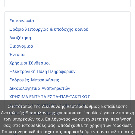
Επικοινωνία
Ωράριο λειτουργίας & υποδοχής κοινού
Αναζήτηση
Οικονομικά
Έντυπα
Χρήσιμοι Σύνδεσμοι
Ηλεκτρονική Πύλη Πληροφοριών
Εκδρομές-Μετακινήσεις
Δικαιολογητικά Αναπληρωτών
ΧΡΗΣΙΜΑ ΕΝΤΥΠΑ ΕΣΠΑ-ΠΔΕ-ΤΑΚΤΙΚΟΣ
ΑΔΕΙΕΣ ΑΝΑΠΛΗΡΩΤΩΝ-ΝΟΜΟΛΟΓΙΑ
Ο ιστότοπος της Διεύθυνσης Δευτεροβάθμιας Εκπαίδευσης
Ανατολικής Θεσσαλονίκης χρησιμοποιεί "cookies" για την παροχή
ΑΣΕΠ ΕΚΠ/ΚΩΝ-ΕΕΠ-ΕΒΠ
των υπηρεσιών του. Επιλέγοντας να συνεχίσετε την περιήγησή
σας στις ιστοσελίδες μας, αποδέχεσθε τη χρήση των "cookies".
Για να ενημερωθείτε σχετικά, παρακαλούμε να ανατρέξετε στις