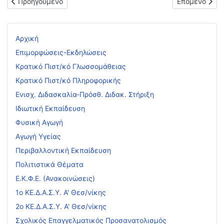
Προηγούμενο άρθρο: Δελτίο Τύπου - Υπενθύμιση για την προκ
Επόμενο άρθρ
Προηγούμενο
Επόμενο
Αρχική
Επιμορφώσεις-Εκδηλώσεις
Κρατικό Πιστ/κό Γλωσσομάθειας
Κρατικό Πιστ/κό Πληροφορικής
Ενισχ. Διδασκαλία-Πρόσθ. Διδακ. Στήριξη
Ιδιωτική Εκπαίδευση
Φυσική Αγωγή
Αγωγή Υγείας
Περιβαλλοντική Εκπαίδευση
Πολιτιστικά Θέματα
Ε.Κ.Φ.Ε. (Ανακοινώσεις)
1ο ΚΕ.Δ.Α.Σ.Υ. Α' Θεσ/νίκης
2ο ΚΕ.Δ.Α.Σ.Υ. Α' Θεσ/νίκης
Σχολικός Επαγγελματικός Προσανατολισμός