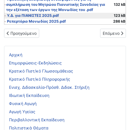
συμπλήρωση του Μητρώου Πιανιστικής Συνοδείας για
132 kB
την εξέταση των έργων της Μονωδίας του .pdf
Υ.Δ. για ΠΙΑΝΙΣΤΕΣ 2025.pdf
123 kB
Ρεπερτόριο Μονωδίας 2025.pdf
286 kB
Προηγούμενο άρθρο: Εκδήλωση ενδιαφέροντος για την υποβολ
Επόμενο άρθ
Προηγούμενο
Επόμενο
Αρχική
Επιμορφώσεις-Εκδηλώσεις
Κρατικό Πιστ/κό Γλωσσομάθειας
Κρατικό Πιστ/κό Πληροφορικής
Ενισχ. Διδασκαλία-Πρόσθ. Διδακ. Στήριξη
Ιδιωτική Εκπαίδευση
Φυσική Αγωγή
Αγωγή Υγείας
Περιβαλλοντική Εκπαίδευση
Πολιτιστικά Θέματα