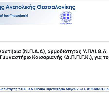
αστήρια (Ν.Π.Δ.Δ), αρμοδιότητας Υ.ΠΑΙ.Θ.Α,
μναστήριο Καισαριανής (Δ.Π.Π.Γ.Κ.), για τ
αρμοδιότητας Υ.ΠΑΙ.Θ.Α-Εθνικό Γυμναστήριο Αθηνών «ο Ι. ΦΩΚΙΑΝΟΣ».p
ιας Αντισφαίρισης των Γενικών και Επαγγελματικών Λυκείων (ΓΕ.