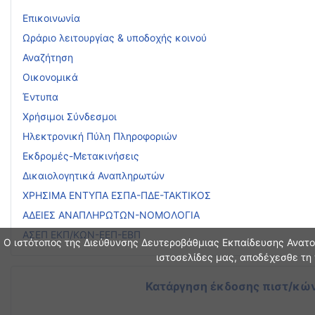
Επικοινωνία
Ωράριο λειτουργίας & υποδοχής κοινού
Αναζήτηση
Οικονομικά
Έντυπα
Χρήσιμοι Σύνδεσμοι
Ηλεκτρονική Πύλη Πληροφοριών
Εκδρομές-Μετακινήσεις
Δικαιολογητικά Αναπληρωτών
ΧΡΗΣΙΜΑ ΕΝΤΥΠΑ ΕΣΠΑ-ΠΔΕ-ΤΑΚΤΙΚΟΣ
ΑΔΕΙΕΣ ΑΝΑΠΛΗΡΩΤΩΝ-ΝΟΜΟΛΟΓΙΑ
ΑΣΕΠ ΕΚΠ/ΚΩΝ-ΕΕΠ-ΕΒΠ
Ο ιστότοπος της Διεύθυνσης Δευτεροβάθμιας Εκπαίδευσης Ανατολ
ιστοσελίδες μας, αποδέχεσθε τη 
Κατάργηση έκδοσης πιστ/κών