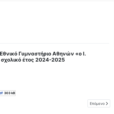
 Εθνικό Γυμναστήριο Αθηνών «ο Ι.
ο σχολικό έτος 2024-2025
df
303 kB
Λ. και ΕΠΑ.Λ.), σχολικού έτους 2024-2025
Επόμενο άρθρ
Επόμενο