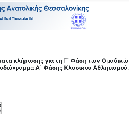
έσματα κλήρωσης για τη Γ΄ Φάση των Ομαδ
νοδιάγραμμα Α΄ Φάσης Κλασικού Αθλητισμού
B
B
Αγώνων Επιτραπέζιας Αντισφαίρισης