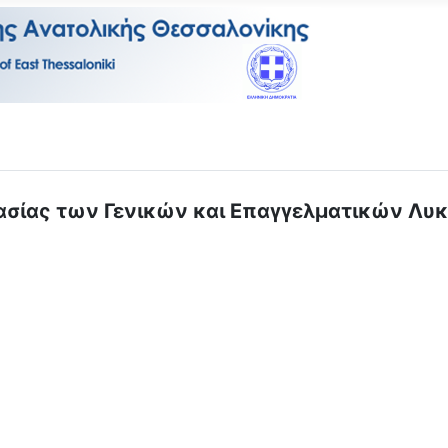
ς των Γενικών και Επαγγελματικών Λυκείω
nal Four) των Πανελλήνιων Αγώνων Καλαθοσφαίρισης, Πετοσφαίρισ