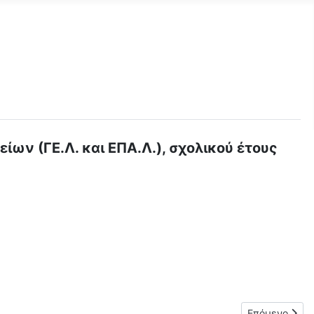
ν (ΓΕ.Λ. και ΕΠΑ.Λ.), σχολικού έτους
ης, Ποδοσφαίρου και Κλασικού Αθλητισμού ΓΕΛ και ΕΠΑΛ Ελλάδας
Επόμενο άρθρο
Επόμενο