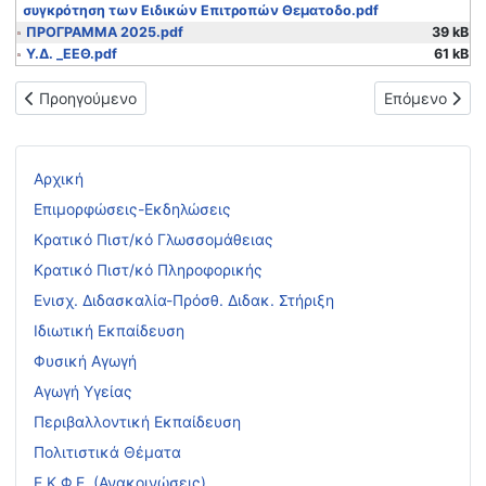
συγκρότηση των Ειδικών Επιτροπών Θεματοδο.pdf
ΠΡΟΓΡΑΜΜΑ 2025.pdf
39 kB
Υ.Δ. _ΕΕΘ.pdf
61 kB
Προηγούμενο άρθρο: ΠΡΟΣΚΛΗΣΗ ΥΠΟΒΟΛΗΣ ΔΙΚΑΙΟΛΟΓΗΤΙ
Επόμενο άρθρ
Προηγούμενο
Επόμενο
Αρχική
Επιμορφώσεις-Εκδηλώσεις
Κρατικό Πιστ/κό Γλωσσομάθειας
Κρατικό Πιστ/κό Πληροφορικής
Ενισχ. Διδασκαλία-Πρόσθ. Διδακ. Στήριξη
Ιδιωτική Εκπαίδευση
Φυσική Αγωγή
Αγωγή Υγείας
Περιβαλλοντική Εκπαίδευση
Πολιτιστικά Θέματα
Ε.Κ.Φ.Ε. (Ανακοινώσεις)