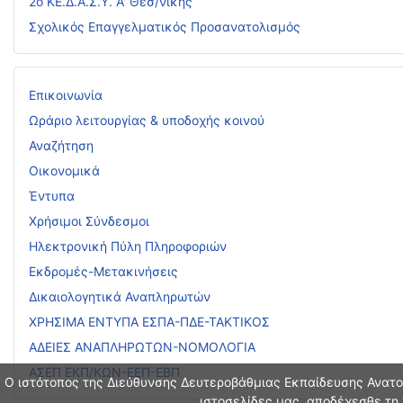
2ο ΚΕ.Δ.Α.Σ.Υ. Α' Θεσ/νίκης
Σχολικός Επαγγελματικός Προσανατολισμός
Επικοινωνία
Ωράριο λειτουργίας & υποδοχής κοινού
Αναζήτηση
Οικονομικά
Έντυπα
Χρήσιμοι Σύνδεσμοι
Ηλεκτρονική Πύλη Πληροφοριών
Εκδρομές-Μετακινήσεις
Δικαιολογητικά Αναπληρωτών
ΧΡΗΣΙΜΑ ΕΝΤΥΠΑ ΕΣΠΑ-ΠΔΕ-ΤΑΚΤΙΚΟΣ
ΑΔΕΙΕΣ ΑΝΑΠΛΗΡΩΤΩΝ-ΝΟΜΟΛΟΓΙΑ
ΑΣΕΠ ΕΚΠ/ΚΩΝ-ΕΕΠ-ΕΒΠ
Ο ιστότοπος της Διεύθυνσης Δευτεροβάθμιας Εκπαίδευσης Ανατολ
ιστοσελίδες μας, αποδέχεσθε τη 