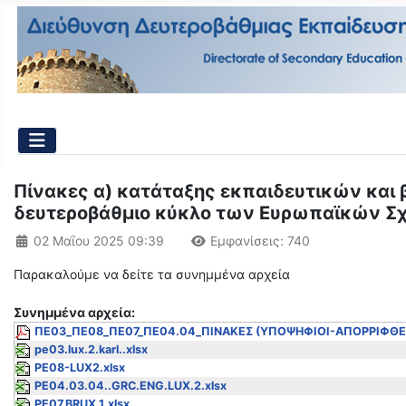
Πίνακες α) κατάταξης εκπαιδευτικών και
δευτεροβάθμιο κύκλο των Ευρωπαϊκών Σχ
Λεπτομέρειες
02 Μαΐου 2025 09:39
Εμφανίσεις: 740
Παρακαλούμε να δείτε τα συνημμένα αρχεία
Συνημμένα αρχεία:
ΠΕ03_ΠΕ08_ΠΕ07_ΠΕ04.04_ΠΙΝΑΚΕΣ (ΥΠΟΨΗΦΙΟΙ-ΑΠΟΡΡΙΦΘΕΝ
pe03.lux.2.karl..xlsx
PE08-LUX2.xlsx
PE04.03.04..GRC.ENG.LUX.2.xlsx
PE07.BRUX.1.xlsx