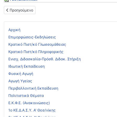
Προηγούμενο άρθρο: Πίνακες α) κατάταξης εκπ/κών και β) απο
Προηγούμενο
Αρχική
Επιμορφώσεις-Εκδηλώσεις
Κρατικό Πιστ/κό Γλωσσομάθειας
Κρατικό Πιστ/κό Πληροφορικής
Ενισχ. Διδασκαλία-Πρόσθ. Διδακ. Στήριξη
Ιδιωτική Εκπαίδευση
Φυσική Αγωγή
Αγωγή Υγείας
Περιβαλλοντική Εκπαίδευση
Πολιτιστικά Θέματα
Ε.Κ.Φ.Ε. (Ανακοινώσεις)
1ο ΚΕ.Δ.Α.Σ.Υ. Α' Θεσ/νίκης