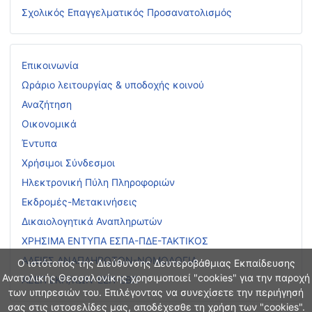
Σχολικός Επαγγελματικός Προσανατολισμός
Επικοινωνία
Ωράριο λειτουργίας & υποδοχής κοινού
Αναζήτηση
Οικονομικά
Έντυπα
Χρήσιμοι Σύνδεσμοι
Ηλεκτρονική Πύλη Πληροφοριών
Εκδρομές-Μετακινήσεις
Δικαιολογητικά Αναπληρωτών
ΧΡΗΣΙΜΑ ΕΝΤΥΠΑ ΕΣΠΑ-ΠΔΕ-ΤΑΚΤΙΚΟΣ
ΑΔΕΙΕΣ ΑΝΑΠΛΗΡΩΤΩΝ-ΝΟΜΟΛΟΓΙΑ
Ο ιστότοπος της Διεύθυνσης Δευτεροβάθμιας Εκπαίδευσης
Ανατολικής Θεσσαλονίκης χρησιμοποιεί "cookies" για την παροχή
ΑΣΕΠ ΕΚΠ/ΚΩΝ-ΕΕΠ-ΕΒΠ
των υπηρεσιών του. Επιλέγοντας να συνεχίσετε την περιήγησή
σας στις ιστοσελίδες μας, αποδέχεσθε τη χρήση των "cookies".