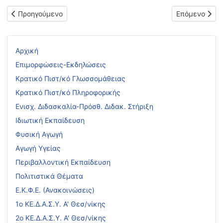
Προηγούμενο άρθρο: Τοποθέτηση εκπαιδευτικών με διετή θητεί
Επόμενο άρθ
Προηγούμενο
Επόμενο
Αρχική
Επιμορφώσεις-Εκδηλώσεις
Κρατικό Πιστ/κό Γλωσσομάθειας
Κρατικό Πιστ/κό Πληροφορικής
Ενισχ. Διδασκαλία-Πρόσθ. Διδακ. Στήριξη
Ιδιωτική Εκπαίδευση
Φυσική Αγωγή
Αγωγή Υγείας
Περιβαλλοντική Εκπαίδευση
Πολιτιστικά Θέματα
Ε.Κ.Φ.Ε. (Ανακοινώσεις)
1ο ΚΕ.Δ.Α.Σ.Υ. Α' Θεσ/νίκης
2ο ΚΕ.Δ.Α.Σ.Υ. Α' Θεσ/νίκης