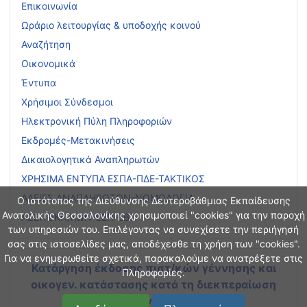
Επικοινωνία
Ωράριο λειτουργίας & υποδοχής κοινού
Αναζήτηση
Οικονομικά
Έντυπα
Χρήσιμοι Σύνδεσμοι
Ηλεκτρονική Πύλη Πληροφοριών
Εκδρομές-Μετακινήσεις
Δικαιολογητικά Αναπληρωτών
ΧΡΗΣΙΜΑ ΕΝΤΥΠΑ ΕΣΠΑ-ΠΔΕ-ΤΑΚΤΙΚΟΣ
ΑΔΕΙΕΣ ΑΝΑΠΛΗΡΩΤΩΝ-ΝΟΜΟΛΟΓΙΑ
Ο ιστότοπος της Διεύθυνσης Δευτεροβάθμιας Εκπαίδευσης
Ανατολικής Θεσσαλονίκης χρησιμοποιεί "cookies" για την παροχή
ΑΣΕΠ ΕΚΠ/ΚΩΝ-ΕΕΠ-ΕΒΠ
των υπηρεσιών του. Επιλέγοντας να συνεχίσετε την περιήγησή
σας στις ιστοσελίδες μας, αποδέχεσθε τη χρήση των "cookies".
Για να ενημερωθείτε σχετικά, παρακαλούμε να ανατρέξετε στις
Κατάργηση έκδοσης πιστ/κών γέννησης και
Πληροφορίες.
οικογεν. κατάστασης
κατά τη διεκπεραίωση
διοικητικών διαδικασιών