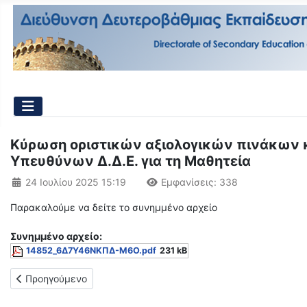
Κύρωση οριστικών αξιολογικών πινάκων κ
Υπευθύνων Δ.Δ.Ε. για τη Μαθητεία
Λεπτομέρειες
24 Ιουλίου 2025 15:19
Εμφανίσεις: 338
Παρακαλούμε να δείτε το συνημμένο αρχείο
Συνημμένo αρχείο:
14852_6Δ7Υ46ΝΚΠΔ-Μ6Ο.pdf
231 kB
Προηγούμενο άρθρο: Δελτίο Τύπου - Έναρξη λειτουργίας 1ου
Προηγούμενο