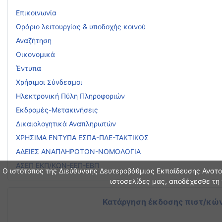
Επικοινωνία
Ωράριο λειτουργίας & υποδοχής κοινού
Αναζήτηση
Οικονομικά
Έντυπα
Χρήσιμοι Σύνδεσμοι
Ηλεκτρονική Πύλη Πληροφοριών
Εκδρομές-Μετακινήσεις
Δικαιολογητικά Αναπληρωτών
ΧΡΗΣΙΜΑ ΕΝΤΥΠΑ ΕΣΠΑ-ΠΔΕ-ΤΑΚΤΙΚΟΣ
ΑΔΕΙΕΣ ΑΝΑΠΛΗΡΩΤΩΝ-ΝΟΜΟΛΟΓΙΑ
ΑΣΕΠ ΕΚΠ/ΚΩΝ-ΕΕΠ-ΕΒΠ
Ο ιστότοπος της Διεύθυνσης Δευτεροβάθμιας Εκπαίδευσης Ανατολ
ιστοσελίδες μας, αποδέχεσθε τη 
Κατάργηση έκδοσης πιστ/κών