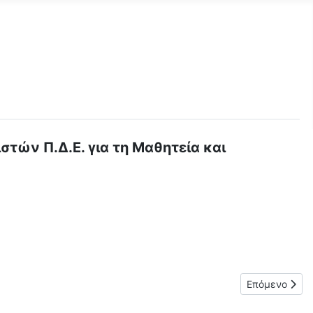
ών Π.Δ.Ε. για τη Μαθητεία και
 Επαγγελματικού Προσανατολισμού - Αναρτήσεις ΣΕΠ
Επόμενο άρθρ
Επόμενο