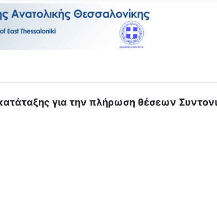
ατάταξης για την πλήρωση θέσεων Συντονιστ
 Μητρώου Εθελοντών Στελεχών Ψηφιακής Διακυβέρνησης Σχολικού