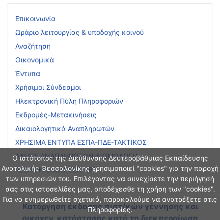
Επικοινωνία
Ωράριο λειτουργίας & υποδοχής κοινού
Αναζήτηση
Οικονομικά
Έντυπα
Χρήσιμοι Σύνδεσμοι
Ηλεκτρονική Πύλη Πληροφοριών
Εκδρομές-Μετακινήσεις
Δικαιολογητικά Αναπληρωτών
ΧΡΗΣΙΜΑ ΕΝΤΥΠΑ ΕΣΠΑ-ΠΔΕ-ΤΑΚΤΙΚΟΣ
ΑΔΕΙΕΣ ΑΝΑΠΛΗΡΩΤΩΝ-ΝΟΜΟΛΟΓΙΑ
Ο ιστότοπος της Διεύθυνσης Δευτεροβάθμιας Εκπαίδευσης
Ανατολικής Θεσσαλονίκης χρησιμοποιεί "cookies" για την παροχή
ΑΣΕΠ ΕΚΠ/ΚΩΝ-ΕΕΠ-ΕΒΠ
των υπηρεσιών του. Επιλέγοντας να συνεχίσετε την περιήγησή
σας στις ιστοσελίδες μας, αποδέχεσθε τη χρήση των "cookies".
Για να ενημερωθείτε σχετικά, παρακαλούμε να ανατρέξετε στις
Κατάργηση έκδοσης πιστ/κών γέννησης και
Πληροφορίες.
οικογεν. κατάστασης
κατά τη διεκπεραίωση