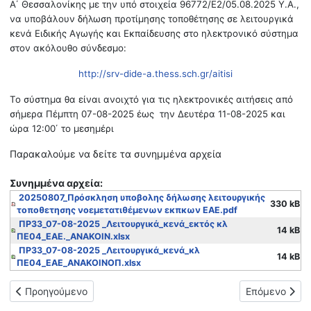
Α΄ Θεσσαλονίκης με την υπό στοιχεία 96772/Ε2/05.08.2025 Υ.Α.,
να υποβάλουν δήλωση προτίμησης τοποθέτησης σε λειτουργικά
κενά Ειδικής Αγωγής και Εκπαίδευσης στο ηλεκτρονικό σύστημα
στον ακόλουθο σύνδεσμο:
http://srv-dide-a.thess.sch.gr/aitisi
Το σύστημα θα είναι ανοιχτό για τις ηλεκτρονικές αιτήσεις από
σήμερα Πέμπτη 07-08-2025 έως την Δευτέρα 11-08-2025 και
ώρα 12:00΄ το μεσημέρι
Παρακαλούμε να δείτε τα συνημμένα αρχεία
Συνημμένα αρχεία:
20250807_Πρόσκληση υποβολης δήλωσης λειτουργικής
330 kB
τοποθετησης νοεμετατιθέμενων εκπκων ΕΑΕ.pdf
ΠΡ33_07-08-2025 _Λειτουργικά_κενά_εκτός κλ
14 kB
ΠΕ04_ΕΑΕ._ΑΝΑΚΟΙΝ.xlsx
ΠΡ33_07-08-2025 _Λειτουργικά_κενά_κλ
14 kB
ΠΕ04_ΕΑΕ_ΑΝΑΚΟΙΝΟΠ.xlsx
Προηγούμενο άρθρο: Πρόσκληση ενδιαφέροντος για συμπλήρωσ
Επόμενο άρθρ
Προηγούμενο
Επόμενο