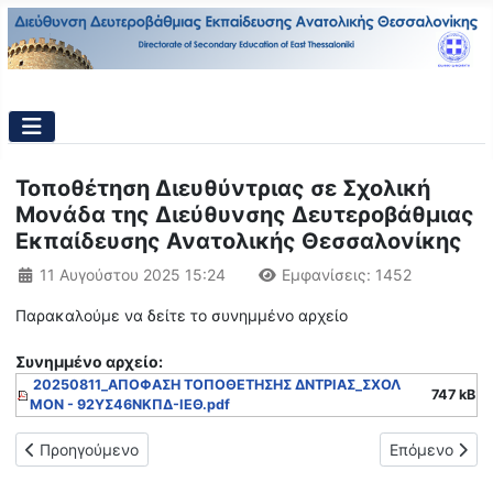
Τοποθέτηση Διευθύντριας σε Σχολική
Μονάδα της Διεύθυνσης Δευτεροβάθμιας
Εκπαίδευσης Ανατολικής Θεσσαλονίκης
Λεπτομέρειες
11 Αυγούστου 2025 15:24
Εμφανίσεις: 1452
Παρακαλούμε να δείτε το συνημμένο αρχείο
Συνημμένo αρχείο:
20250811_ΑΠΟΦΑΣΗ ΤΟΠΟΘΕΤΗΣΗΣ ΔΝΤΡΙΑΣ_ΣΧΟΛ
747 kB
ΜΟΝ - 92ΥΣ46ΝΚΠΔ-ΙΕΘ.pdf
Προηγούμενο άρθρο: ΠΙΝΑΚΑΣ ΤΟΠΟΘΕΤΗΣΗΣ ΕΚΠΑΙΔΕΥΤΙΚΩΝ 
Επόμενο άρθρ
Προηγούμενο
Επόμενο