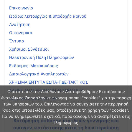
Επικοινωνία
Ωράριο λειτουργίας & υποδοχής κοινού
Αναζήτηση
Οικονομικά
Έντυπα
Χρήσιμοι Σύνδεσμοι
Ηλεκτρονική Πύλη Πληροφοριών
Εκδρομές-Μετακινήσεις
Δικαιολογητικά Αναπληρωτών
ΧΡΗΣΙΜΑ ΕΝΤΥΠΑ ΕΣΠΑ-ΠΔΕ-ΤΑΚΤΙΚΟΣ
ΑΔΕΙΕΣ ΑΝΑΠΛΗΡΩΤΩΝ-ΝΟΜΟΛΟΓΙΑ
Ο ιστότοπος της Διεύθυνσης Δευτεροβάθμιας Εκπαίδευσης
Ανατολικής Θεσσαλονίκης χρησιμοποιεί "cookies" για την παροχή
ΑΣΕΠ ΕΚΠ/ΚΩΝ-ΕΕΠ-ΕΒΠ
των υπηρεσιών του. Επιλέγοντας να συνεχίσετε την περιήγησή
σας στις ιστοσελίδες μας, αποδέχεσθε τη χρήση των "cookies".
Για να ενημερωθείτε σχετικά, παρακαλούμε να ανατρέξετε στις
Κατάργηση έκδοσης πιστ/κών γέννησης και
Πληροφορίες.
οικογεν. κατάστασης
κατά τη διεκπεραίωση