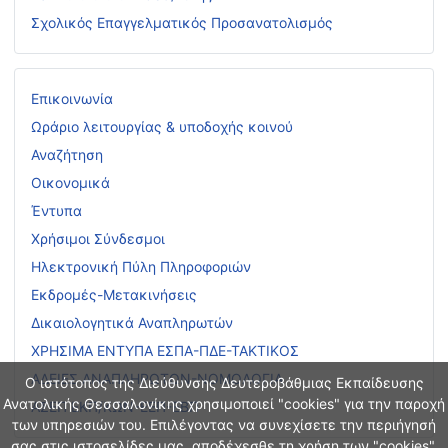
Σχολικός Επαγγελματικός Προσανατολισμός
Επικοινωνία
Ωράριο λειτουργίας & υποδοχής κοινού
Αναζήτηση
Οικονομικά
Έντυπα
Χρήσιμοι Σύνδεσμοι
Ηλεκτρονική Πύλη Πληροφοριών
Εκδρομές-Μετακινήσεις
Δικαιολογητικά Αναπληρωτών
ΧΡΗΣΙΜΑ ΕΝΤΥΠΑ ΕΣΠΑ-ΠΔΕ-ΤΑΚΤΙΚΟΣ
ΑΔΕΙΕΣ ΑΝΑΠΛΗΡΩΤΩΝ-ΝΟΜΟΛΟΓΙΑ
Ο ιστότοπος της Διεύθυνσης Δευτεροβάθμιας Εκπαίδευσης
Ανατολικής Θεσσαλονίκης χρησιμοποιεί "cookies" για την παροχή
ΑΣΕΠ ΕΚΠ/ΚΩΝ-ΕΕΠ-ΕΒΠ
των υπηρεσιών του. Επιλέγοντας να συνεχίσετε την περιήγησή
σας στις ιστοσελίδες μας, αποδέχεσθε τη χρήση των "cookies".