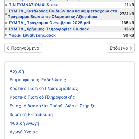
ΠΙΝ.ΓΥΜΝΑΣΙΩΝ XLS.xlsx
11 kB
ΣΥΜΠΛ._Κατάλογος Παιδιών που θα συμμετάσχουν στο
2731 kB
Πρόγραμμα Βιώνω τις Ολυμπιακές Αξίες.docx
ΣΥΜΠΛ._Πρόγραμμα Οκτωβρίου 2025.pdf
165 kB
ΣΥΜΠΛ._Χρήσιμες Πληροφορίες GR.docx
13 kB
Φόρμα Συναίνεσης.docx
90 kB
Προηγούμενο άρθρο: Υποβολή δικαιολογητικών για τη χορήγησ
Επόμενο άρθρ
Προηγούμενο
Επόμενο
Αρχική
Επιμορφώσεις-Εκδηλώσεις
Κρατικό Πιστ/κό Γλωσσομάθειας
Κρατικό Πιστ/κό Πληροφορικής
Ενισχ. Διδασκαλία-Πρόσθ. Διδακ. Στήριξη
Ιδιωτική Εκπαίδευση
Φυσική Αγωγή
Αγωγή Υγείας