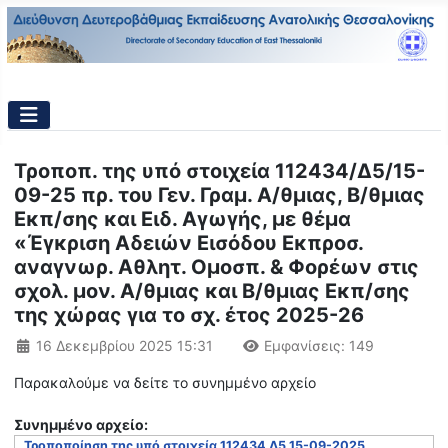
Τροποπ. της υπό στοιχεία 112434/Δ5/15-
09-25 πρ. του Γεν. Γραμ. Α/θμιας, Β/θμιας
Εκπ/σης και Ειδ. Αγωγής, με θέμα
«Έγκριση Αδειών Εισόδου Εκπροσ.
αναγνωρ. Αθλητ. Ομοσπ. & Φορέων στις
σχολ. μον. Α/θμιας και Β/θμιας Εκπ/σης
της χώρας για το σχ. έτος 2025-26
Λεπτομέρειες
16 Δεκεμβρίου 2025 15:31
Εμφανίσεις: 149
Παρακαλούμε να δείτε το συνημμένο αρχείο
Συνημμένo αρχείο:
Τροποποίηση της υπό στοιχεία 112434 Δ5 15-09-2025