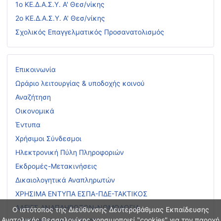
1ο ΚΕ.Δ.Α.Σ.Υ. Α' Θεσ/νίκης
2ο ΚΕ.Δ.Α.Σ.Υ. Α' Θεσ/νίκης
Σχολικός Επαγγελματικός Προσανατολισμός
Επικοινωνία
Ωράριο λειτουργίας & υποδοχής κοινού
Αναζήτηση
Οικονομικά
Έντυπα
Χρήσιμοι Σύνδεσμοι
Ηλεκτρονική Πύλη Πληροφοριών
Εκδρομές-Μετακινήσεις
Δικαιολογητικά Αναπληρωτών
ΧΡΗΣΙΜΑ ΕΝΤΥΠΑ ΕΣΠΑ-ΠΔΕ-ΤΑΚΤΙΚΟΣ
ΑΔΕΙΕΣ ΑΝΑΠΛΗΡΩΤΩΝ-ΝΟΜΟΛΟΓΙΑ
Ο ιστότοπος της Διεύθυνσης Δευτεροβάθμιας Εκπαίδευσης
Ανατολικής Θεσσαλονίκης χρησιμοποιεί "cookies" για την παροχή