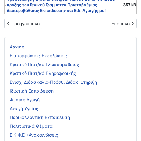
πράξης του Γενικού Γραμματέα Πρωτοβάθμιας-
357 kB
Δευτεροβάθμιας Εκπαίδευσης και Ειδ. Αγωγής.pdf
Προηγούμενο άρθρο: Προκήρυξη Πανελλήνιων Αγώνων Καλαθοσφα
Επόμενο άρθρ
Προηγούμενο
Επόμενο
Αρχική
Επιμορφώσεις-Εκδηλώσεις
Κρατικό Πιστ/κό Γλωσσομάθειας
Κρατικό Πιστ/κό Πληροφορικής
Ενισχ. Διδασκαλία-Πρόσθ. Διδακ. Στήριξη
Ιδιωτική Εκπαίδευση
Φυσική Αγωγή
Αγωγή Υγείας
Περιβαλλοντική Εκπαίδευση
Πολιτιστικά Θέματα
Ε.Κ.Φ.Ε. (Ανακοινώσεις)