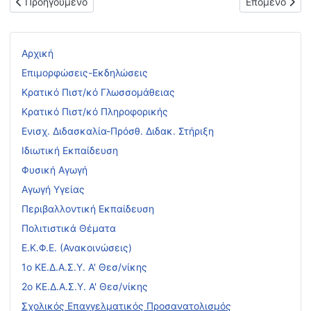
Προηγούμενο άρθρο: Πρόσκληση συμμετοχής σχολείων στην Ημ
Επόμενο άρθρ
Προηγούμενο
Επόμενο
Αρχική
Επιμορφώσεις-Εκδηλώσεις
Κρατικό Πιστ/κό Γλωσσομάθειας
Κρατικό Πιστ/κό Πληροφορικής
Ενισχ. Διδασκαλία-Πρόσθ. Διδακ. Στήριξη
Ιδιωτική Εκπαίδευση
Φυσική Αγωγή
Αγωγή Υγείας
Περιβαλλοντική Εκπαίδευση
Πολιτιστικά Θέματα
Ε.Κ.Φ.Ε. (Ανακοινώσεις)
1ο ΚΕ.Δ.Α.Σ.Υ. Α' Θεσ/νίκης
2ο ΚΕ.Δ.Α.Σ.Υ. Α' Θεσ/νίκης
Σχολικός Επαγγελματικός Προσανατολισμός