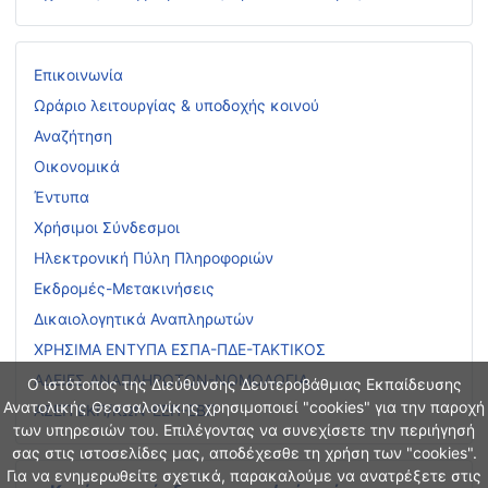
Επικοινωνία
Ωράριο λειτουργίας & υποδοχής κοινού
Αναζήτηση
Οικονομικά
Έντυπα
Χρήσιμοι Σύνδεσμοι
Ηλεκτρονική Πύλη Πληροφοριών
Εκδρομές-Μετακινήσεις
Δικαιολογητικά Αναπληρωτών
ΧΡΗΣΙΜΑ ΕΝΤΥΠΑ ΕΣΠΑ-ΠΔΕ-ΤΑΚΤΙΚΟΣ
ΑΔΕΙΕΣ ΑΝΑΠΛΗΡΩΤΩΝ-ΝΟΜΟΛΟΓΙΑ
Ο ιστότοπος της Διεύθυνσης Δευτεροβάθμιας Εκπαίδευσης
Ανατολικής Θεσσαλονίκης χρησιμοποιεί "cookies" για την παροχή
ΑΣΕΠ ΕΚΠ/ΚΩΝ-ΕΕΠ-ΕΒΠ
των υπηρεσιών του. Επιλέγοντας να συνεχίσετε την περιήγησή
σας στις ιστοσελίδες μας, αποδέχεσθε τη χρήση των "cookies".
Για να ενημερωθείτε σχετικά, παρακαλούμε να ανατρέξετε στις