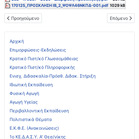
170125_ΠΡΟΣΚΛΗΣΗ ΙΒ_2_ΨΟΨΛ46ΝΚΠΔ-001.pdf
1029 kB
Προηγούμενο άρθρο: Τοποθέτηση Διευθυντή Σχολικής Μονάδας
Επόμενο άρθρ
Προηγούμενο
Επόμενο
Αρχική
Επιμορφώσεις-Εκδηλώσεις
Κρατικό Πιστ/κό Γλωσσομάθειας
Κρατικό Πιστ/κό Πληροφορικής
Ενισχ. Διδασκαλία-Πρόσθ. Διδακ. Στήριξη
Ιδιωτική Εκπαίδευση
Φυσική Αγωγή
Αγωγή Υγείας
Περιβαλλοντική Εκπαίδευση
Πολιτιστικά Θέματα
Ε.Κ.Φ.Ε. (Ανακοινώσεις)
1ο ΚΕ.Δ.Α.Σ.Υ. Α' Θεσ/νίκης