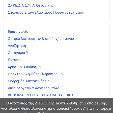
2ο ΚΕ.Δ.Α.Σ.Υ. Α' Θεσ/νίκης
Σχολικός Επαγγελματικός Προσανατολισμός
Επικοινωνία
Ωράριο λειτουργίας & υποδοχής κοινού
Αναζήτηση
Οικονομικά
Έντυπα
Χρήσιμοι Σύνδεσμοι
Ηλεκτρονική Πύλη Πληροφοριών
Εκδρομές-Μετακινήσεις
Δικαιολογητικά Αναπληρωτών
ΧΡΗΣΙΜΑ ΕΝΤΥΠΑ ΕΣΠΑ-ΠΔΕ-ΤΑΚΤΙΚΟΣ
ΑΔΕΙΕΣ ΑΝΑΠΛΗΡΩΤΩΝ-ΝΟΜΟΛΟΓΙΑ
Ο ιστότοπος της Διεύθυνσης Δευτεροβάθμιας Εκπαίδευσης
Ανατολικής Θεσσαλονίκης χρησιμοποιεί "cookies" για την παροχή
ΑΣΕΠ ΕΚΠ/ΚΩΝ-ΕΕΠ-ΕΒΠ