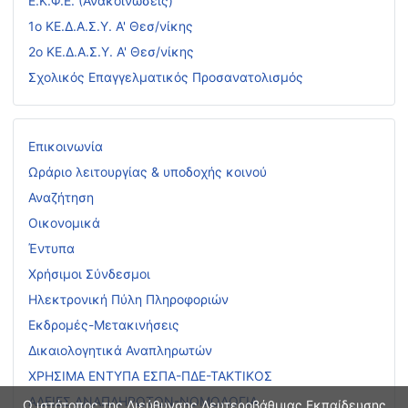
Ε.Κ.Φ.Ε. (Ανακοινώσεις)
1ο ΚΕ.Δ.Α.Σ.Υ. Α' Θεσ/νίκης
2ο ΚΕ.Δ.Α.Σ.Υ. Α' Θεσ/νίκης
Σχολικός Επαγγελματικός Προσανατολισμός
Επικοινωνία
Ωράριο λειτουργίας & υποδοχής κοινού
Αναζήτηση
Οικονομικά
Έντυπα
Χρήσιμοι Σύνδεσμοι
Ηλεκτρονική Πύλη Πληροφοριών
Εκδρομές-Μετακινήσεις
Δικαιολογητικά Αναπληρωτών
ΧΡΗΣΙΜΑ ΕΝΤΥΠΑ ΕΣΠΑ-ΠΔΕ-ΤΑΚΤΙΚΟΣ
ΑΔΕΙΕΣ ΑΝΑΠΛΗΡΩΤΩΝ-ΝΟΜΟΛΟΓΙΑ
Ο ιστότοπος της Διεύθυνσης Δευτεροβάθμιας Εκπαίδευσης