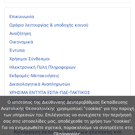
Επικοινωνία
Ωράριο λειτουργίας & υποδοχής κοινού
Αναζήτηση
Οικονομικά
Έντυπα
Χρήσιμοι Σύνδεσμοι
Ηλεκτρονική Πύλη Πληροφοριών
Εκδρομές-Μετακινήσεις
Δικαιολογητικά Αναπληρωτών
ΧΡΗΣΙΜΑ ΕΝΤΥΠΑ ΕΣΠΑ-ΠΔΕ-ΤΑΚΤΙΚΟΣ
ΑΔΕΙΕΣ ΑΝΑΠΛΗΡΩΤΩΝ-ΝΟΜΟΛΟΓΙΑ
Ο ιστότοπος της Διεύθυνσης Δευτεροβάθμιας Εκπαίδευσης
Ανατολικής Θεσσαλονίκης χρησιμοποιεί "cookies" για την παροχή
ΑΣΕΠ ΕΚΠ/ΚΩΝ-ΕΕΠ-ΕΒΠ
των υπηρεσιών του. Επιλέγοντας να συνεχίσετε την περιήγησή
σας στις ιστοσελίδες μας, αποδέχεσθε τη χρήση των "cookies".
Για να ενημερωθείτε σχετικά, παρακαλούμε να ανατρέξετε στις
Κατάργηση έκδοσης πιστ/κών γέννησης και
Πληροφορίες.