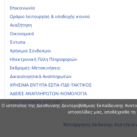
Επικοινωνία
Ωράριο λειτουργίας & υποδοχής κοινού
Αναζήτηση
Οικονομικά
Έντυπα
Χρήσιμοι Σύνδεσμοι
Ηλεκτρονική Πύλη Πληροφοριών
Εκδρομές-Μετακινήσεις
Δικαιολογητικά Αναπληρωτών
ΧΡΗΣΙΜΑ ΕΝΤΥΠΑ ΕΣΠΑ-ΠΔΕ-ΤΑΚΤΙΚΟΣ
ΑΔΕΙΕΣ ΑΝΑΠΛΗΡΩΤΩΝ-ΝΟΜΟΛΟΓΙΑ
ΑΣΕΠ ΕΚΠ/ΚΩΝ-ΕΕΠ-ΕΒΠ
Ο ιστότοπος της Διεύθυνσης Δευτεροβάθμιας Εκπαίδευσης Ανατολ
ιστοσελίδες μας, αποδέχεσθε τη 
Κατάργηση έκδοσης πιστ/κών