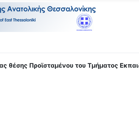
ας θέσης Προϊσταμένου του Τμήματος Εκπα
Πίνακας υποψηφίων Εκπαιδευτικών των Πρότυπων Εκκλησιαστικών