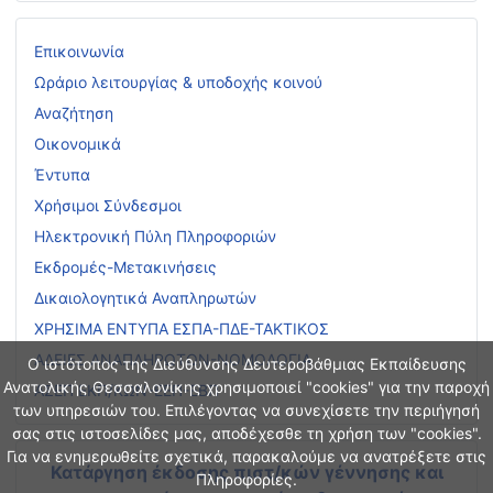
Επικοινωνία
Ωράριο λειτουργίας & υποδοχής κοινού
Αναζήτηση
Οικονομικά
Έντυπα
Χρήσιμοι Σύνδεσμοι
Ηλεκτρονική Πύλη Πληροφοριών
Εκδρομές-Μετακινήσεις
Δικαιολογητικά Αναπληρωτών
ΧΡΗΣΙΜΑ ΕΝΤΥΠΑ ΕΣΠΑ-ΠΔΕ-ΤΑΚΤΙΚΟΣ
ΑΔΕΙΕΣ ΑΝΑΠΛΗΡΩΤΩΝ-ΝΟΜΟΛΟΓΙΑ
Ο ιστότοπος της Διεύθυνσης Δευτεροβάθμιας Εκπαίδευσης
Ανατολικής Θεσσαλονίκης χρησιμοποιεί "cookies" για την παροχή
ΑΣΕΠ ΕΚΠ/ΚΩΝ-ΕΕΠ-ΕΒΠ
των υπηρεσιών του. Επιλέγοντας να συνεχίσετε την περιήγησή
σας στις ιστοσελίδες μας, αποδέχεσθε τη χρήση των "cookies".
Για να ενημερωθείτε σχετικά, παρακαλούμε να ανατρέξετε στις
Κατάργηση έκδοσης πιστ/κών γέννησης και
Πληροφορίες.