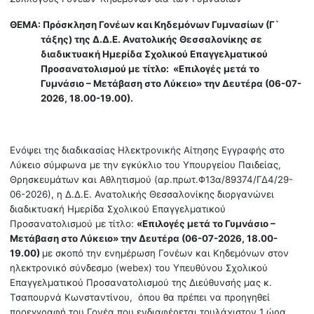
ΘΕΜΑ:
Πρόσκληση Γονέων και Κηδεμόνων Γυμνασίων (Γ`
τάξης) της Δ.Δ.Ε. Ανατολικής Θεσσαλονίκης σε
διαδικτυακή Ημερίδα Σχολικού Επαγγελματικού
Προσανατολισμού με τίτλο: «Επιλογές μετά το
Γυμνάσιο – Μετάβαση στο Λύκειο» την Δευτέρα (06-07-
2026, 18.00-19.00).
Ενόψει της διαδικασίας Ηλεκτρονικής Αίτησης Εγγραφής στο
Λύκειο σύμφωνα με την εγκύκλιο του Υπουργείου Παιδείας,
Θρησκευμάτων και Αθλητισμού (αρ.πρωτ.Φ13α/89374/ΓΔ4/29-
06-2026), η Δ.Δ.Ε. Ανατολικής Θεσσαλονίκης διοργανώνει
διαδικτυακή Ημερίδα Σχολικού Επαγγελματικού
Προσανατολισμού με τίτλο:
«Επιλογές μετά το Γυμνάσιο –
Μετάβαση στο Λύκειο» την Δευτέρα (06-07-2026, 18.00-
19.00)
με σκοπό την ενημέρωση Γονέων και Κηδεμόνων στον
ηλεκτρονικό σύνδεσμο (webex) του Υπευθύνου Σχολικού
Επαγγελματικού Προσανατολισμού της Διεύθυνσής μας κ.
Τσαπουρνά Κωνσταντίνου, όπου θα πρέπει να προηγηθεί
προεγγραφή του Γονέα που ενδιαφέρεται τουλάχιστον 1 ώρα