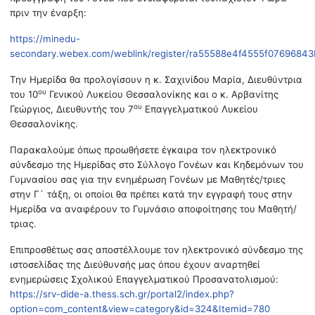
πριν την έναρξη:
https://minedu-
secondary.webex.com/weblink/register/ra55588e4f4555f0769684
Την Ημερίδα θα προλογίσουν η κ. Σαχινίδου Μαρία, Διευθύντρια
ου
του 10
Γενικού Λυκείου Θεσσαλονίκης και ο κ. Αρβανίτης
ου
Γεώργιος, Διευθυντής του 7
Επαγγελματικού Λυκείου
Θεσσαλονίκης.
Παρακαλούμε όπως προωθήσετε έγκαιρα τον ηλεκτρονικό
σύνδεσμο της Ημερίδας στο Σύλλογο Γονέων και Κηδεμόνων του
Γυμνασίου σας για την ενημέρωση Γονέων με Μαθητές/τριες
στην Γ` τάξη, οι οποίοι θα πρέπει κατά την εγγραφή τους στην
Ημερίδα να αναφέρουν το Γυμνάσιο αποφοίτησης του Μαθητή/
τριας.
Επιπροσθέτως σας αποστέλλουμε τον ηλεκτρονικό σύνδεσμο της
ιστοσελίδας της Διεύθυνσής μας όπου έχουν αναρτηθεί
ενημερώσεις Σχολικού Επαγγελματικού Προσανατολισμού:
https://srv-dide-a.thess.sch.gr/portal2/index.php?
option=com_content&view=category&id=324&Itemid=780