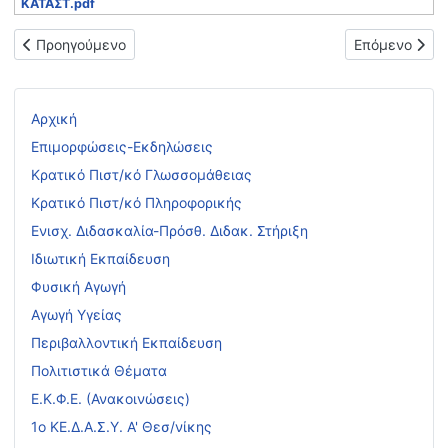
ΚΑΤΑΣΤ.pdf
Προηγούμενο άρθρο: Πρόσκληση εκδήλωσης ενδιαφέροντος γι
Επόμενο άρθρ
Προηγούμενο
Επόμενο
Αρχική
Επιμορφώσεις-Εκδηλώσεις
Κρατικό Πιστ/κό Γλωσσομάθειας
Κρατικό Πιστ/κό Πληροφορικής
Ενισχ. Διδασκαλία-Πρόσθ. Διδακ. Στήριξη
Ιδιωτική Εκπαίδευση
Φυσική Αγωγή
Αγωγή Υγείας
Περιβαλλοντική Εκπαίδευση
Πολιτιστικά Θέματα
Ε.Κ.Φ.Ε. (Ανακοινώσεις)
1ο ΚΕ.Δ.Α.Σ.Υ. Α' Θεσ/νίκης