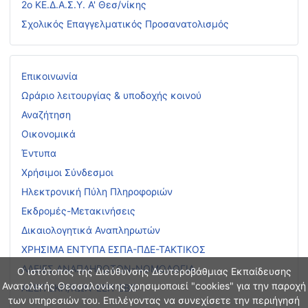
2ο ΚΕ.Δ.Α.Σ.Υ. Α' Θεσ/νίκης
Σχολικός Επαγγελματικός Προσανατολισμός
Επικοινωνία
Ωράριο λειτουργίας & υποδοχής κοινού
Αναζήτηση
Οικονομικά
Έντυπα
Χρήσιμοι Σύνδεσμοι
Ηλεκτρονική Πύλη Πληροφοριών
Εκδρομές-Μετακινήσεις
Δικαιολογητικά Αναπληρωτών
ΧΡΗΣΙΜΑ ΕΝΤΥΠΑ ΕΣΠΑ-ΠΔΕ-ΤΑΚΤΙΚΟΣ
ΑΔΕΙΕΣ ΑΝΑΠΛΗΡΩΤΩΝ-ΝΟΜΟΛΟΓΙΑ
Ο ιστότοπος της Διεύθυνσης Δευτεροβάθμιας Εκπαίδευσης
Ανατολικής Θεσσαλονίκης χρησιμοποιεί "cookies" για την παροχή
ΑΣΕΠ ΕΚΠ/ΚΩΝ-ΕΕΠ-ΕΒΠ
των υπηρεσιών του. Επιλέγοντας να συνεχίσετε την περιήγησή