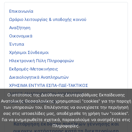
Επικοινωνία
Ωράριο λειτουργίας & υποδοχής κοινού
Αναζήτηση
Οικονομικά
Έντυπα
Χρήσιμοι Σύνδεσμοι
Ηλεκτρονική Πύλη Πληροφοριών
Εκδρομές-Μετακινήσεις
Δικαιολογητικά Αναπληρωτών
ΧΡΗΣΙΜΑ ΕΝΤΥΠΑ ΕΣΠΑ-ΠΔΕ-ΤΑΚΤΙΚΟΣ
ΑΔΕΙΕΣ ΑΝΑΠΛΗΡΩΤΩΝ-ΝΟΜΟΛΟΓΙΑ
Ο ιστότοπος της Διεύθυνσης Δευτεροβάθμιας Εκπαίδευσης
Ανατολικής Θεσσαλονίκης χρησιμοποιεί "cookies" για την παροχή
ΑΣΕΠ ΕΚΠ/ΚΩΝ-ΕΕΠ-ΕΒΠ
των υπηρεσιών του. Επιλέγοντας να συνεχίσετε την περιήγησή
σας στις ιστοσελίδες μας, αποδέχεσθε τη χρήση των "cookies".
Για να ενημερωθείτε σχετικά, παρακαλούμε να ανατρέξετε στις
Κατάργηση έκδοσης πιστ/κών γέννησης και
Πληροφορίες.
οικογεν. κατάστασης
κατά τη διεκπεραίωση